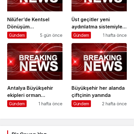
Nilüfer’de Kentsel
Üst geçitler yeni
Dönüşüm
aydınlatma sistemiyle
Koordinasyon
daha güvenli
Gündem
5 gün önce
Gündem
1 hafta önce
Toplantısı yapıldı
Antalya Büyükşehir
Büyükşehir her alanda
ekipleri orman
çiftçinin yanında
yangınlarını söndürme
Gündem
1 hafta önce
Gündem
2 hafta önce
çalışmalarına seferber
oldu