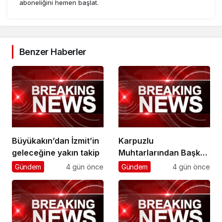
aboneliğini hemen başlat.
Benzer Haberler
Büyükakın’dan İzmit’in
Karpuzlu
geleceğine yakın takip
Muhtarlarından Başkan
Çerçioğlu’na Hizmet
Gündem
4 gün önce
Gündem
4 gün önce
Teşekkürü