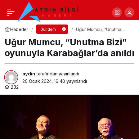
Ege Üniversitesinden Cumhurbaşkanı
Erdoğan’a teşekkür
Yorum Yap
Paylaş
Haberler
Uğur Mumcu, “Unutma
Gündem
Bizi” oyunuyla
Uğur Mumcu, “Unutma Bizi”
Karabağlar’da anıldı
oyunuyla Karabağlar’da anıldı
aydin
tarafından yayınlandı
26 Ocak 2024, 16:40
yayınlandı
232