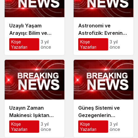
Uzaylı Yaşam
Astronomi ve
Arayışı: Bilim ve
Astrofizik: Evrenin
Spekülasyon
Gizemleri
Köşe
3 yıl
Köşe
3 yıl
Yazarları
önce
Yazarları
önce
Uzayın Zaman
Güneş Sistemi ve
Makinesi: Işıktan
Gezegenlerin
Hızlı Seyahat İmkanı
Benzersiz Özellikleri
Köşe
3 yıl
Köşe
3 yıl
Yazarları
önce
Yazarları
önce