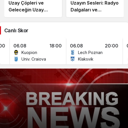
Uzay Çöpleri ve
Uzayın Sesleri: Radyo
Geleceğin Uzay
Dalgaları ve
Temizliği
Evrenden Gelen
Mesajlar
Canlı Skor
06.08
18:00
06.08
20:00
06.
Kuopion
Lech Poznan
Univ. Craiova
Klaksvik