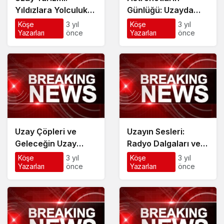
Yıldızlara Yolculuk
Günlüğü: Uzayda
Yaklaşıyor
Hayat
Köşe
3 yıl
Köşe
3 yıl
Yazarları
önce
Yazarları
önce
Uzay Çöpleri ve
Uzayın Sesleri:
Geleceğin Uzay
Radyo Dalgaları ve
Temizliği
Evrenden Gelen
Köşe
3 yıl
Köşe
3 yıl
Yazarları
önce
Yazarları
önce
Mesajlar