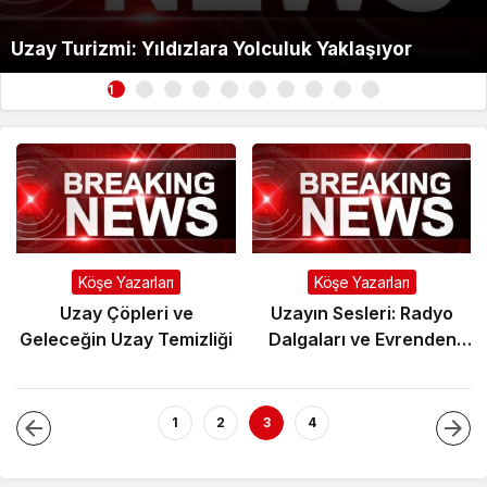
Uzay Turizmi: Yıldızlara Yolculuk Yaklaşıyor
1
Köşe Yazarları
Köşe Yazarları
Uzay Çöpleri ve
Uzayın Sesleri: Radyo
Geleceğin Uzay Temizliği
Dalgaları ve Evrenden
Gelen Mesajlar
1
2
3
4