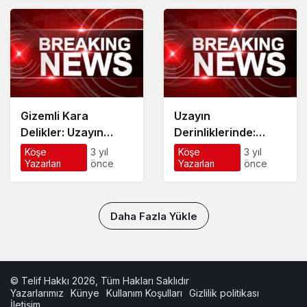
Gizemli Kara
Uzayın
Delikler: Uzayın
Derinliklerinde:
Sonsuz Kuytuları
Keşfedilmemiş
Köşe
3 yıl
Köşe
3 yıl
Yazarları
önce
Yazarları
önce
Galaksiler
Daha Fazla Yükle
© Telif Hakkı 2026, Tüm Hakları Saklıdır
Yazarlarımız
Künye
Kullanım Koşulları
Gizlilik politikası
İletişim