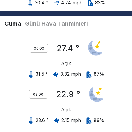
30.4 °
4.74 mph
83%
Cuma
Günü Hava Tahminleri
27.4 °
00:00
Açık
31.5 °
3.32 mph
87%
22.9 °
03:00
Açık
23.6 °
2.15 mph
89%