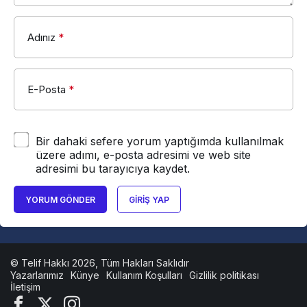
Adınız
*
E-Posta
*
Bir dahaki sefere yorum yaptığımda kullanılmak
üzere adımı, e-posta adresimi ve web site
adresimi bu tarayıcıya kaydet.
YORUM GÖNDER
GIRIŞ YAP
© Telif Hakkı 2026, Tüm Hakları Saklıdır
Yazarlarımız
Künye
Kullanım Koşulları
Gizlilik politikası
İletişim