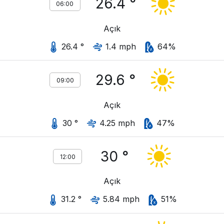
26.4 °
06:00
Açık
26.4 °
1.4 mph
64%
29.6 °
09:00
Açık
30 °
4.25 mph
47%
30 °
12:00
Açık
31.2 °
5.84 mph
51%