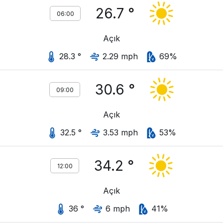
26.7 °
06:00
Açık
28.3 °
2.29 mph
69%
30.6 °
09:00
Açık
32.5 °
3.53 mph
53%
34.2 °
12:00
Açık
36 °
6 mph
41%