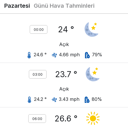
Pazartesi
Günü Hava Tahminleri
24 °
00:00
Açık
24.6 °
4.66 mph
79%
23.7 °
03:00
Açık
24.2 °
3.43 mph
80%
26.6 °
06:00