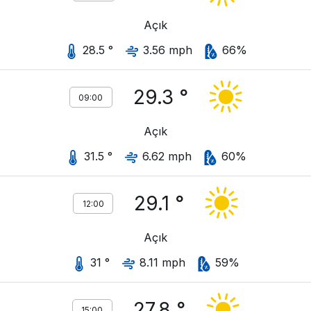
Açık
28.5 °
3.56 mph
66%
29.3 °
09:00
Açık
31.5 °
6.62 mph
60%
29.1 °
12:00
Açık
31 °
8.11 mph
59%
27.8 °
15:00