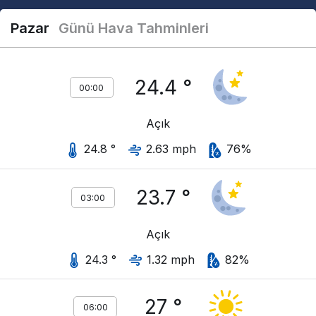
Pazar
Günü Hava Tahminleri
24.4 °
00:00
Açık
24.8 °
2.63 mph
76%
23.7 °
03:00
Açık
24.3 °
1.32 mph
82%
27 °
06:00