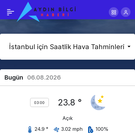
Bugün
06.08.2026
23.8 °
03:00
Açık
24.9 °
3.02 mph
100%