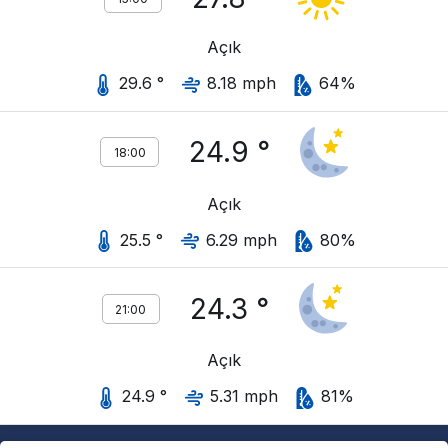
Açık
29.6 °
8.18 mph
64%
24.9 °
18:00
Açık
25.5 °
6.29 mph
80%
24.3 °
21:00
Açık
24.9 °
5.31 mph
81%