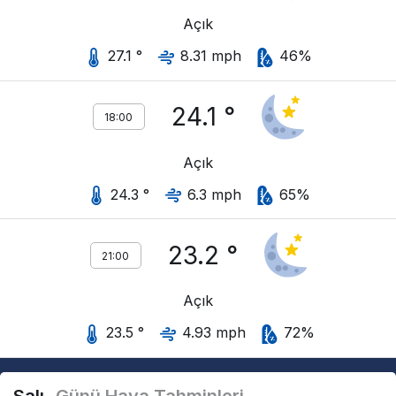
Açık
27.1 °
8.31 mph
46%
24.1 °
18:00
Açık
24.3 °
6.3 mph
65%
23.2 °
21:00
Açık
23.5 °
4.93 mph
72%
Salı
Günü Hava Tahminleri