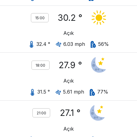
30.2 °
15:00
Açık
32.4 °
6.03 mph
56%
27.9 °
18:00
Açık
31.5 °
5.61 mph
77%
27.1 °
21:00
Açık