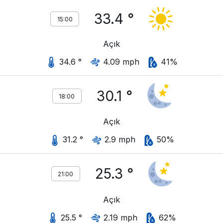
33.4 °
15:00
Açık
34.6 °
4.09 mph
41%
30.1 °
18:00
Açık
31.2 °
2.9 mph
50%
25.3 °
21:00
Açık
25.5 °
2.19 mph
62%