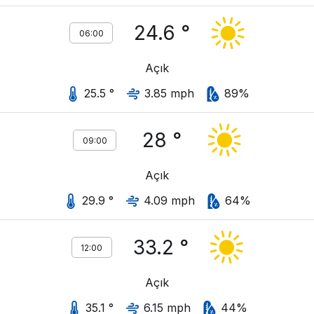
24.6 °
06:00
Açık
25.5 °
3.85 mph
89%
28 °
09:00
Açık
29.9 °
4.09 mph
64%
33.2 °
12:00
Açık
35.1 °
6.15 mph
44%