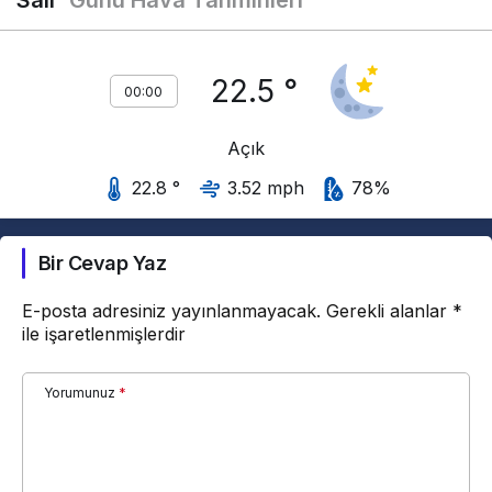
22.5 °
00:00
Açık
22.8 °
3.52 mph
78%
Bir Cevap Yaz
E-posta adresiniz yayınlanmayacak.
Gerekli alanlar
*
ile işaretlenmişlerdir
Yorumunuz
*