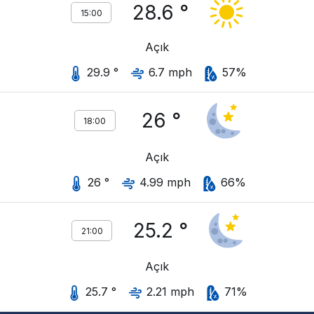
28.6 °
15:00
Açık
29.9 °
6.7 mph
57%
26 °
18:00
Açık
26 °
4.99 mph
66%
25.2 °
21:00
Açık
25.7 °
2.21 mph
71%