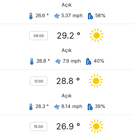
Açık
26.6 °
5.37 mph
58%
29.2 °
09:00
Açık
28.8 °
7.9 mph
40%
28.8 °
12:00
Açık
28.3 °
8.14 mph
39%
26.9 °
15:00