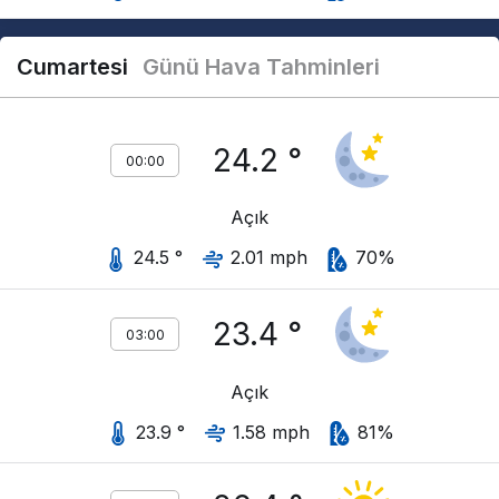
Cumartesi
Günü Hava Tahminleri
24.2 °
00:00
Açık
24.5 °
2.01 mph
70%
23.4 °
03:00
Açık
23.9 °
1.58 mph
81%