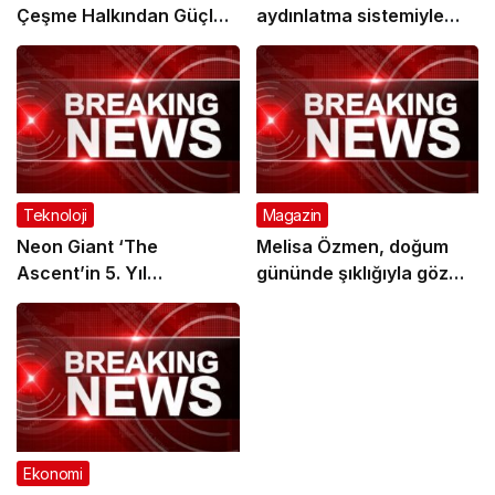
Çeşme Halkından Güçlü
aydınlatma sistemiyle
Destek
daha güvenli
Teknoloji
Magazin
Neon Giant ‘The
Melisa Özmen, doğum
Ascent’in 5. Yıl
gününde şıklığıyla göz
Dönümünde Oyunun Yol
kamaştırdı
Haritasını Açıkladı
Ekonomi