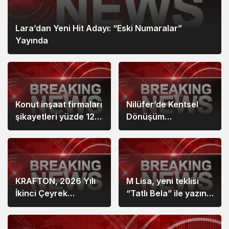
Lara’dan Yeni Hit Adayı: “Eski Numaralar”
Yayında
Konut inşaat firmaları
Nilüfer’de Kentsel
şikayetleri yüzde 127
Dönüşüm
arttı
Koordinasyon
Toplantısı yapıldı
KRAFTON, 2026 Yılı
M Lisa, yeni teklisi
İkinci Çeyrek
“Tatlı Bela” ile yazın
Gelirlerini Açıkladı
ritmini belirlemeye
hazırlanıyor.