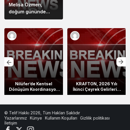
Melisa Özmen,
doğum gününde
şıklığıyla göz
kamaştırdı
Nilüfer’de Kentsel
KRAFTON, 2026 Yılı
Dönüşüm Koordinasyon
İkinci Çeyrek Gelirlerini
Toplantısı yapıldı
Açıkladı
© Telif Hakkı 2026, Tüm Hakları Saklıdır
Yazarlarımız
Künye
Kullanım Koşulları
Gizlilik politikası
İletişim