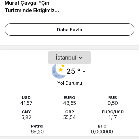
Murat Çavga: “Çin
Turizminde Ektiğimiz
Tohumlar Filiz Vermeye
Başladı”
Daha Fazla
İstanbul
25 °
Yol Durumu
USD
EURO
RUB
41,57
48,55
0,50
CNY
GBP
EURO/USD
5,82
55,54
1,17
Petrol
BTC
69,20
0,000000