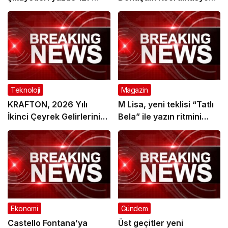
arttı
Toplantısı yapıldı
Teknoloji
Magazin
KRAFTON, 2026 Yılı
M Lisa, yeni teklisi “Tatlı
İkinci Çeyrek Gelirlerini
Bela” ile yazın ritmini
Açıkladı
belirlemeye hazırlanıyor.
Ekonomi
Gündem
Castello Fontana’ya
Üst geçitler yeni