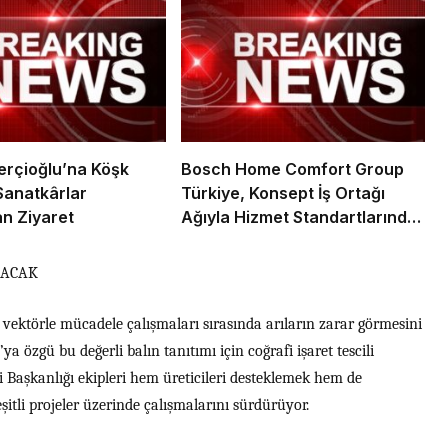
rçioğlu’na Köşk
Bosch Home Comfort Group
Sanatkârlar
Türkiye, Konsept İş Ortağı
n Ziyaret
Ağıyla Hizmet Standartlarında
Yeni Bir Dönem Başlatıyor
LACAK
 vektörle mücadele çalışmaları sırasında arıların zarar görmesini
a özgü bu değerli balın tanıtımı için coğrafi işaret tescili
i Başkanlığı ekipleri hem üreticileri desteklemek hem de
itli projeler üzerinde çalışmalarını sürdürüyor.