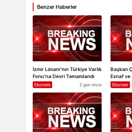
Benzer Haberler
İzmir Limanı’nın Türkiye Varlık
Başkan Ç
Fonu’na Devri Tamamlandı
Esnaf ve
Odası’nd
Ekonomi
2 gün önce
Ekonomi