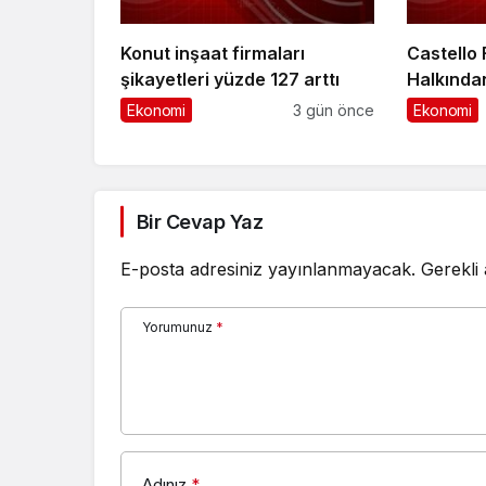
Konut inşaat firmaları
Castello
şikayetleri yüzde 127 arttı
Halkında
Ekonomi
3 gün önce
Ekonomi
Bir Cevap Yaz
E-posta adresiniz yayınlanmayacak.
Gerekli
Yorumunuz
*
Adınız
*