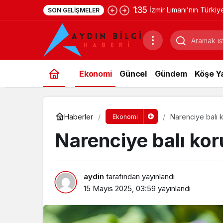
1:35
İzmir Limanı’nın Türki
SON GELIŞMELER
Ekonomi
Güncel
Gündem
Köşe Ya
Haberler
Narenciye balı 
Ekonomi
Narenciye balı ko
aydin
tarafından yayınlandı
15 Mayıs 2025, 03:59
yayınlandı