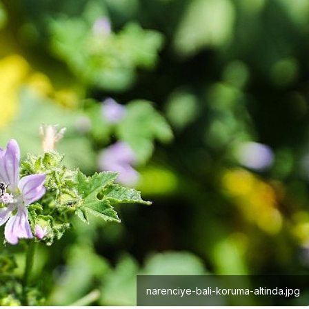
Teknoloji
Casper’dan mobil
rkiye
üretkenlikte premium
ri
dönemi başlatacak yeni
adım!
narenciye-bali-koruma-altinda.jpg