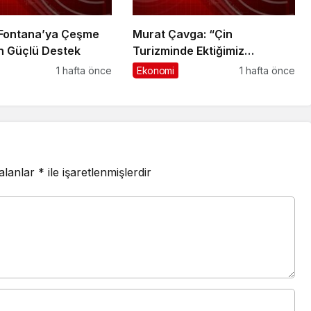
 Fontana’ya Çeşme
Murat Çavga: “Çin
n Güçlü Destek
Turizminde Ektiğimiz
Tohumlar Filiz Vermeye
1 hafta önce
Ekonomi
1 hafta önce
Başladı”
 alanlar
*
ile işaretlenmişlerdir