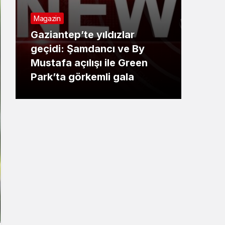
Magazin
Ekon
Gaziantep’te yıldızlar
geçidi: Şamdancı ve By
Baş
Mustafa açılışı ile Green
Esna
Park’ta görkemli gala
Odas