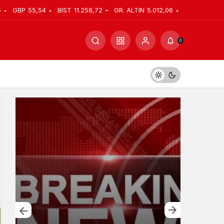
5
GBP
55,54
BIST
11.258,72
GR. ALTIN
5.012,06
0