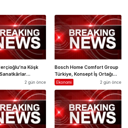
erçioğlu’na Köşk
Bosch Home Comfort Group
 Sanatkârlar
Türkiye, Konsept İş Ortağı
an Ziyaret
Ağıyla Hizmet
2 gün önce
Ekonomi
2 gün önce
Standartlarında Yeni Bir
Dönem Başlatıyor