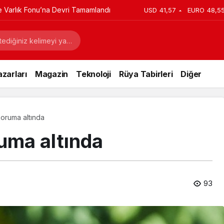
ye Varlık Fonu’na Devri Tamamlandı
USD
41,57
EURO
48,5
zarları
Magazin
Teknoloji
Rüya Tabirleri
Diğer
koruma altında
ruma altında
93