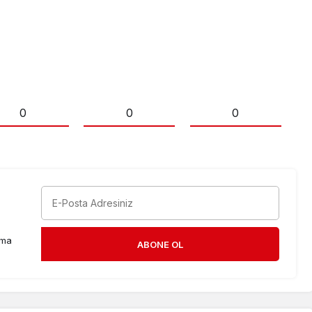
0
0
0
rma
ABONE OL