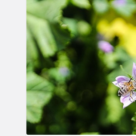
Ekonomi
İzmir Limanı’nın Tü
Varlık Fonu’na Dev
Tamamlandı