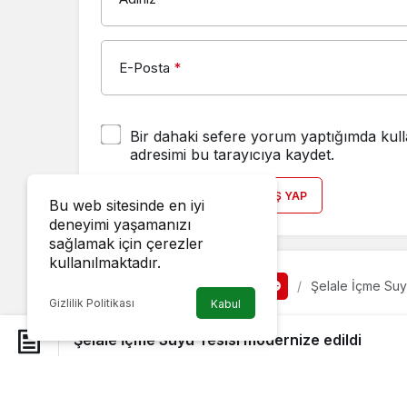
E-Posta
*
Bir dahaki sefere yorum yaptığımda kull
adresimi bu tarayıcıya kaydet.
YORUM GÖNDER
GIRIŞ YAP
Bu web sitesinde en iyi
deneyimi yaşamanızı
sağlamak için çerezler
kullanılmaktadır.
Haberler
Şelale İçme Suy
Ekonomi
Gizlilik Politikası
Kabul
Şelale İçme Suyu T
Şelale İçme Suyu Tesisi modernize edildi
aydin
tarafından yayınlandı