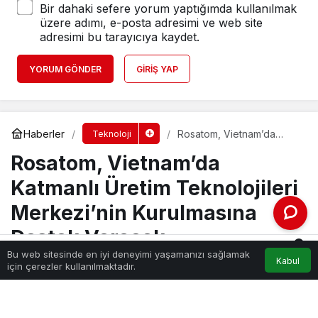
Bir dahaki sefere yorum yaptığımda kullanılmak
üzere adımı, e-posta adresimi ve web site
adresimi bu tarayıcıya kaydet.
YORUM GÖNDER
GIRIŞ YAP
Haberler
Rosatom, Vietnam’da
Teknoloji
Katmanlı Üretim
Rosatom, Vietnam’da
Teknolojileri Merkezi’nin
Kurulmasına Destek
Verecek
Katmanlı Üretim Teknolojileri
Merkezi’nin Kurulmasına
Destek Verecek
0
Bu web sitesinde en iyi deneyimi yaşamanızı sağlamak
Kabul
Akış
Hesabım
Bildirimler
için çerezler kullanılmaktadır.
Anasayfa
aydin
tarafından yayınlandı
3 Temmuz 2026, 16:44
yayınlandı
1.787