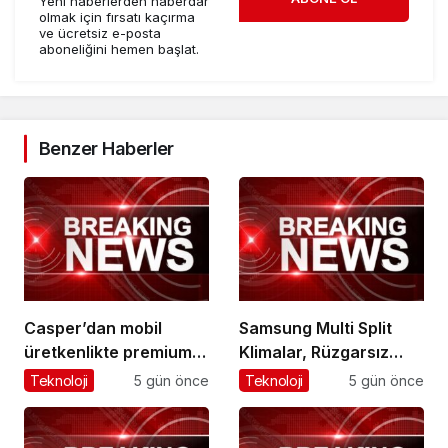
Yeni haberlerden haberdar
olmak için fırsatı kaçırma
ve ücretsiz e-posta
aboneliğini hemen başlat.
Benzer Haberler
Casper’dan mobil
Samsung Multi Split
üretkenlikte premium
Klimalar, Rüzgarsız
dönemi başlatacak
Serinlik teknolojisiyle
Teknoloji
5 gün önce
Teknoloji
5 gün önce
yeni adım!
tüm odaları akıllıca
serinletiyor