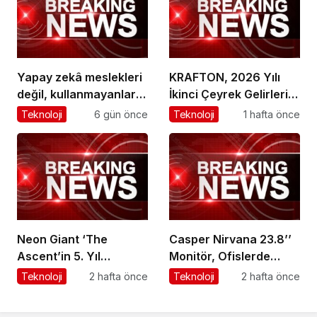
Yapay zekâ meslekleri
KRAFTON, 2026 Yılı
değil, kullanmayanları
İkinci Çeyrek Gelirlerini
geride bırakacak!
Açıkladı
Teknoloji
6 gün önce
Teknoloji
1 hafta önce
Neon Giant ‘The
Casper Nirvana 23.8’’
Ascent’in 5. Yıl
Monitör, Ofislerde
Dönümünde Oyunun
Konforlu ve Kesintisiz
Teknoloji
2 hafta önce
Teknoloji
2 hafta önce
Yol Haritasını Açıkladı
Çalışmayı Destekliyor