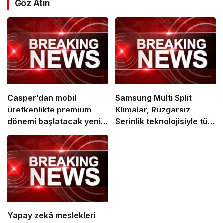
Göz Atın
Casper’dan mobil
Samsung Multi Split
üretkenlikte premium
Klimalar, Rüzgarsız
dönemi başlatacak yeni
Serinlik teknolojisiyle tüm
adım!
odaları akıllıca
serinletiyor
Yapay zekâ meslekleri