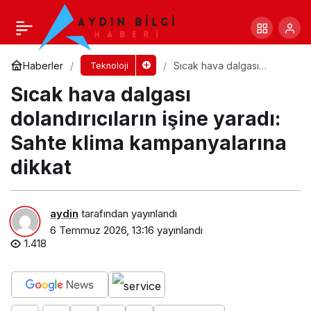
Rosatom, Vietnam’da Katmanlı Üretim
Teknolojileri Merkezi’nin Kurulmasına Destek
Yorum Yap
Paylaş
Haberler
Sıcak hava dalgası
Teknoloji
dolandırıcıların işine
Sıcak hava dalgası
yaradı: Sahte klima
Verecek
kampanyalarına dikkat
dolandırıcıların işine yaradı:
Sahte klima kampanyalarına
dikkat
aydin
tarafından yayınlandı
6 Temmuz 2026, 13:16
yayınlandı
1.418