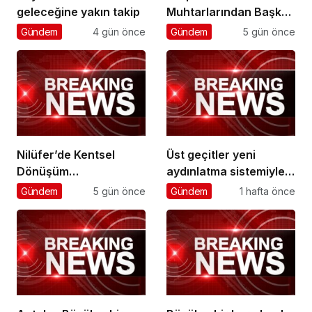
geleceğine yakın takip
Muhtarlarından Başkan
Çerçioğlu’na Hizmet
Gündem
4 gün önce
Gündem
5 gün önce
Teşekkürü
Nilüfer’de Kentsel
Üst geçitler yeni
Dönüşüm
aydınlatma sistemiyle
Koordinasyon
daha güvenli
Gündem
5 gün önce
Gündem
1 hafta önce
Toplantısı yapıldı