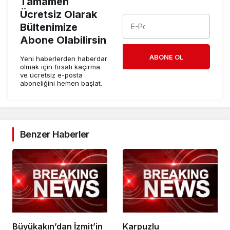
Tamamen
Ücretsiz Olarak
Bültenimize
Abone Olabilirsin
ABONE OL
Yeni haberlerden haberdar
olmak için fırsatı kaçırma
ve ücretsiz e-posta
aboneliğini hemen başlat.
Benzer Haberler
Büyükakın’dan İzmit’in
Karpuzlu