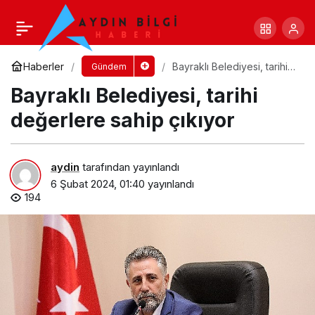
Menemen ve Foça’da 270 milyon liralık içme
suyu yatırımı
Yorum Yap
Paylaş
Haberler
Bayraklı Belediyesi, tarihi
Gündem
değerlere sahip çıkıyor
Bayraklı Belediyesi, tarihi
değerlere sahip çıkıyor
aydin
tarafından yayınlandı
6 Şubat 2024, 01:40
yayınlandı
194