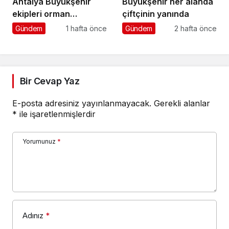
Antalya Büyükşehir
Büyükşehir her alanda
ekipleri orman
çiftçinin yanında
yangınlarını söndürme
Gündem
1 hafta önce
Gündem
2 hafta önce
çalışmalarına seferber
oldu
Bir Cevap Yaz
E-posta adresiniz yayınlanmayacak.
Gerekli alanlar
*
ile işaretlenmişlerdir
Yorumunuz
*
Adınız
*