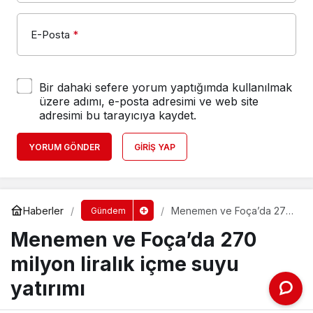
E-Posta
*
Bir dahaki sefere yorum yaptığımda kullanılmak
üzere adımı, e-posta adresimi ve web site
adresimi bu tarayıcıya kaydet.
YORUM GÖNDER
GIRIŞ YAP
Haberler
Menemen ve Foça’da 270
Gündem
milyon liralık içme suyu
Menemen ve Foça’da 270
yatırımı
milyon liralık içme suyu
yatırımı