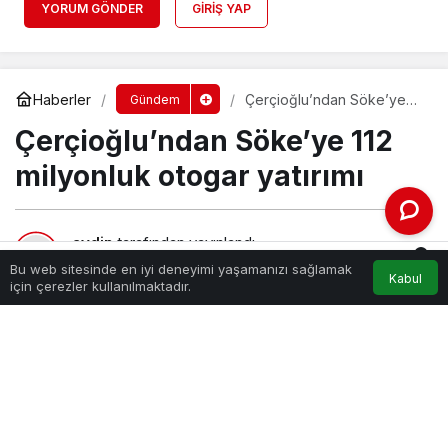
YORUM GÖNDER
GIRIŞ YAP
Haberler
Çerçioğlu’ndan Söke’ye
Gündem
112 milyonluk otogar
Çerçioğlu’ndan Söke’ye 112
yatırımı
milyonluk otogar yatırımı
aydin
tarafından yayınlandı
0
31 Ocak 2024, 05:20
yayınlandı
Bu web sitesinde en iyi deneyimi yaşamanızı sağlamak
Kabul
180
Akış
Hesabım
Bildirimler
için çerezler kullanılmaktadır.
Anasayfa