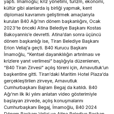
yaptı. İmamoğlu; kriz yönetimi, turizm, ekonomi,
kültür gibi alanlarda iş birliği yapmak, kent
diplomasi kavramını geliştirmek amaçlarıyla
kurulan B40 Ağı’nın dönem başkanlığını, Ocak
2023’te önceki Atina Belediye Başkanı Kostas
Bakoyannis’e devretti. Atina’dan sonra üçüncü
dönem başkanlığı ise, Tiran Belediye Başkanı
Erion Veliaj’a geçti. B40 Kurucu Başkanı
İmamoğlu, “Kentsel dayanıklılığın artırılması ve
krizlere yanıt verilmesi” başlığıyla düzenlenen,
“B40 Tiran Zirvesi” açılış töreni için, Arnavutluk’un
başkentine gitti. Tiran’daki Maritim Hotel Plaza’da
gerçekleştirilen zirveye, Arnavutluk
Cumhurbaşkanı Bajram Begaj da katıldı. B40
Ağı’nın ilk iki yılını anlatan video gösterimiyle
başlayan zirvede, açılış konuşmalarını
Cumhurbaşkanı Begaj, İmamoğlu, B40 2024
Dönem Başkanı Veliaj ve Atina Belediye Başkan