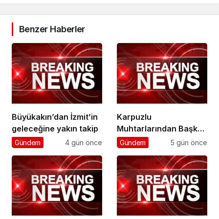
Benzer Haberler
Büyükakın’dan İzmit’in
Karpuzlu
geleceğine yakın takip
Muhtarlarından Başkan
Çerçioğlu’na Hizmet
Gündem
4 gün önce
Gündem
5 gün önce
Teşekkürü