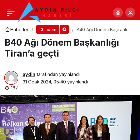
Çerçioğlu’ndan Söke’ye 112 milyonluk
otogar yatırımı
Yorum Yap
Paylaş
Haberler
B40 Ağı Dönem Başkanlığı
Gündem
Tiran’a geçti
B40 Ağı Dönem Başkanlığı
Tiran’a geçti
aydin
tarafından yayınlandı
31 Ocak 2024, 05:40
yayınlandı
162