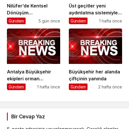
Nilüfer’de Kentsel
Üst geçitler yeni
Dönüşüm
aydınlatma sistemiyle
Koordinasyon
daha güvenli
Gündem
5 gün önce
Gündem
1 hafta önce
Toplantısı yapıldı
Antalya Büyükşehir
Büyükşehir her alanda
ekipleri orman
çiftçinin yanında
yangınlarını söndürme
Gündem
1 hafta önce
Gündem
2 hafta önce
çalışmalarına seferber
oldu
Bir Cevap Yaz