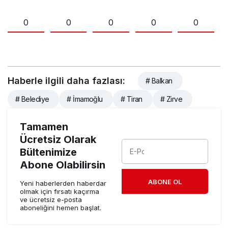
0
0
0
0
0
Haberle ilgili daha fazlası:
# Balkan
# Belediye
# İmamoğlu
# Tiran
# Zirve
Tamamen
Ücretsiz Olarak
Bültenimize
Abone Olabilirsin
ABONE OL
Yeni haberlerden haberdar
olmak için fırsatı kaçırma
ve ücretsiz e-posta
aboneliğini hemen başlat.