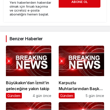
ABONE OL
Yeni haberlerden haberdar
olmak için fırsatı kaçırma
ve ücretsiz e-posta
aboneliğini hemen başlat.
Benzer Haberler
Büyükakın’dan İzmit’in
Karpuzlu
geleceğine yakın takip
Muhtarlarından Başkan
Çerçioğlu’na Hizmet
Gündem
4 gün önce
Gündem
5 gün önce
Teşekkürü