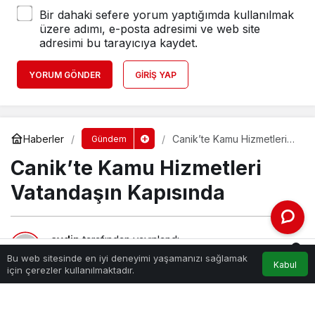
Bir dahaki sefere yorum yaptığımda kullanılmak
üzere adımı, e-posta adresimi ve web site
adresimi bu tarayıcıya kaydet.
YORUM GÖNDER
GIRIŞ YAP
Haberler
Canik’te Kamu Hizmetleri
Gündem
Vatandaşın Kapısında
Canik’te Kamu Hizmetleri
Vatandaşın Kapısında
aydin
tarafından yayınlandı
0
30 Ocak 2024, 00:00
yayınlandı
Bu web sitesinde en iyi deneyimi yaşamanızı sağlamak
Kabul
189
Akış
Hesabım
Bildirimler
için çerezler kullanılmaktadır.
Anasayfa