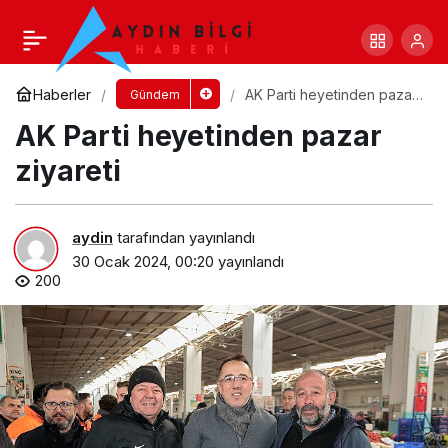
Canik’te Kamu Hizmetleri Vatandaşın
Kapısında
Yorum Yap
Paylaş
Haberler
AK Parti heyetinden pazar
Gündem
ziyareti
AK Parti heyetinden pazar
ziyareti
aydin
tarafından yayınlandı
30 Ocak 2024, 00:20
yayınlandı
200