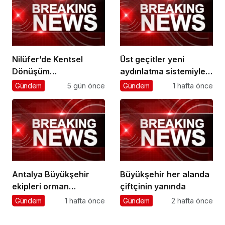
Nilüfer’de Kentsel
Üst geçitler yeni
Dönüşüm
aydınlatma sistemiyle
Koordinasyon
daha güvenli
Gündem
5 gün önce
Gündem
1 hafta önce
Toplantısı yapıldı
Antalya Büyükşehir
Büyükşehir her alanda
ekipleri orman
çiftçinin yanında
yangınlarını söndürme
Gündem
1 hafta önce
Gündem
2 hafta önce
çalışmalarına seferber
oldu