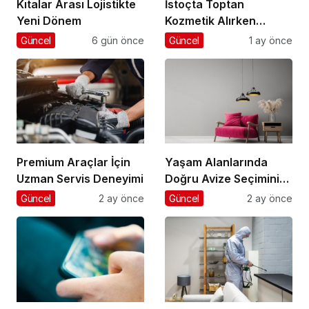
Kıtalar Arası Lojistikte
İstoçta Toptan
Yeni Dönem
Kozmetik Alırken
Nelere Dikkat Edilmeli
Güncel
6 gün önce
Güncel
1 ay önce
Premium Araçlar İçin
Yaşam Alanlarında
Uzman Servis Deneyimi
Doğru Avize Seçiminin
Önemi
Güncel
2 ay önce
Güncel
2 ay önce