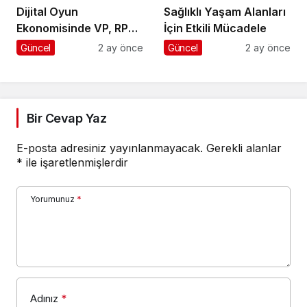
Dijital Oyun
Sağlıklı Yaşam Alanları
Ekonomisinde VP, RP
İçin Etkili Mücadele
ve UC Rehberi
Güncel
2 ay önce
Güncel
2 ay önce
Bir Cevap Yaz
E-posta adresiniz yayınlanmayacak.
Gerekli alanlar
*
ile işaretlenmişlerdir
Yorumunuz
*
Adınız
*