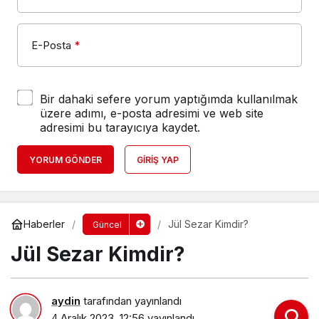
E-Posta
*
Bir dahaki sefere yorum yaptığımda kullanılmak
üzere adımı, e-posta adresimi ve web site
adresimi bu tarayıcıya kaydet.
YORUM GÖNDER
GIRIŞ YAP
Haberler
Jül Sezar Kimdir?
Güncel
Jül Sezar Kimdir?
aydin
tarafından yayınlandı
4 Aralık 2023, 12:56
yayınlandı