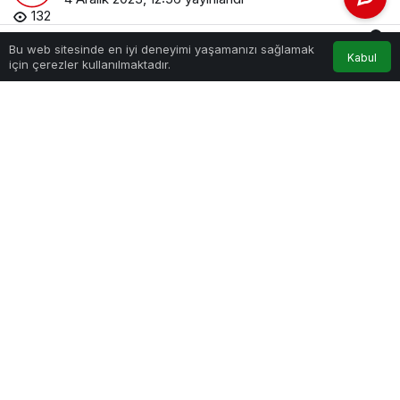
132
0
Bu web sitesinde en iyi deneyimi yaşamanızı sağlamak
Kabul
Akış
Hesabım
Bildirimler
için çerezler kullanılmaktadır.
Anasayfa