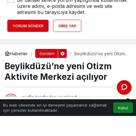
Bir dahaki sefere yorum yaptığımda kullanılmak
üzere adımı, e-posta adresimi ve web site
adresimi bu tarayıcıya kaydet.
YORUM GÖNDER
GIRIŞ YAP
Haberler
Beylikdüzü’ne yeni Otizm
Gündem
Aktivite Merkezi açılıyor
Beylikdüzü’ne yeni Otizm
Aktivite Merkezi açılıyor
aydin
tarafından yayınlandı
0
2 Şubat 2024, 22:40
yayınlandı
Bu web sitesinde en iyi deneyimi yaşamanızı sağlamak
Kabul
190
Akış
Hesabım
Bildirimler
için çerezler kullanılmaktadır.
Anasayfa