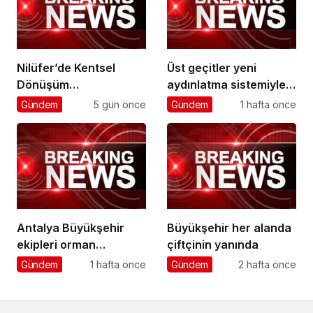
Nilüfer’de Kentsel
Üst geçitler yeni
Dönüşüm
aydınlatma sistemiyle
Koordinasyon
daha güvenli
Gündem
5 gün önce
Gündem
1 hafta önce
Toplantısı yapıldı
Antalya Büyükşehir
Büyükşehir her alanda
ekipleri orman
çiftçinin yanında
yangınlarını söndürme
Gündem
1 hafta önce
Gündem
2 hafta önce
çalışmalarına seferber
oldu