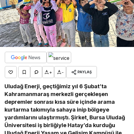
+
-
PAYLAŞ
Uludağ Enerji, geçtiğimiz yıl 6 Şubat’ta
Kahramanmaraş merkezli gerçekleşen
depremler sonrası kısa süre içinde arama
kurtarma takımıyla sahaya inip bölgeye
yardımlarını ulaştırmıştı. Şirket, Bursa Uludağ
Üniversitesi iş birliğiyle Hatay’da kurduğu
Uludağ Enerji Yaşam ve Gelişim Kampüsü ile