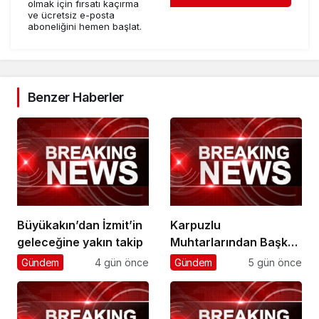
olmak için fırsatı kaçırma
ve ücretsiz e-posta
aboneliğini hemen başlat.
Benzer Haberler
Büyükakın’dan İzmit’in
Karpuzlu
geleceğine yakın takip
Muhtarlarından Başkan
Çerçioğlu’na Hizmet
Gündem
4 gün önce
Gündem
5 gün önce
Teşekkürü