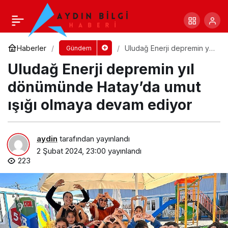
Beylikdüzü’ne yeni Otizm Aktivite Merkezi
açılıyor
Yorum Yap
Paylaş
Haberler
Uludağ Enerji depremin yıl
Gündem
dönümünde Hatay’da umut
Uludağ Enerji depremin yıl
ışığı olmaya devam ediyor
dönümünde Hatay’da umut
ışığı olmaya devam ediyor
aydin
tarafından yayınlandı
2 Şubat 2024, 23:00
yayınlandı
223