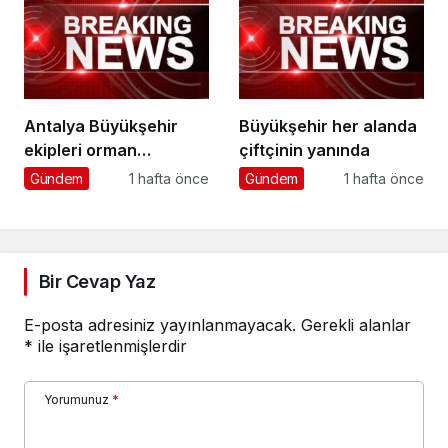
Antalya Büyükşehir
Büyükşehir her alanda
ekipleri orman
çiftçinin yanında
yangınlarını söndürme
Gündem
1 hafta önce
Gündem
1 hafta önce
çalışmalarına seferber
oldu
Bir Cevap Yaz
E-posta adresiniz yayınlanmayacak.
Gerekli alanlar
*
ile işaretlenmişlerdir
Yorumunuz
*