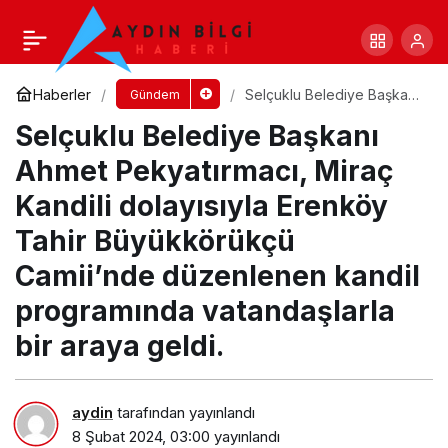
Başkan Böcek EMITT Fuarı’nda
Yorum Yap
Paylaş
Haberler
Selçuklu Belediye Başkanı
Gündem
Ahmet Pekyatırmacı, Miraç
Selçuklu Belediye Başkanı
Kandili dolayısıyla Erenköy
Tahir Büyükkörükçü
Camii’nde düzenlenen
Ahmet Pekyatırmacı, Miraç
kandil programında
vatandaşlarla bir araya
Kandili dolayısıyla Erenköy
geldi.
Tahir Büyükkörükçü
Camii’nde düzenlenen kandil
programında vatandaşlarla
bir araya geldi.
aydin
tarafından yayınlandı
8 Şubat 2024, 03:00
yayınlandı