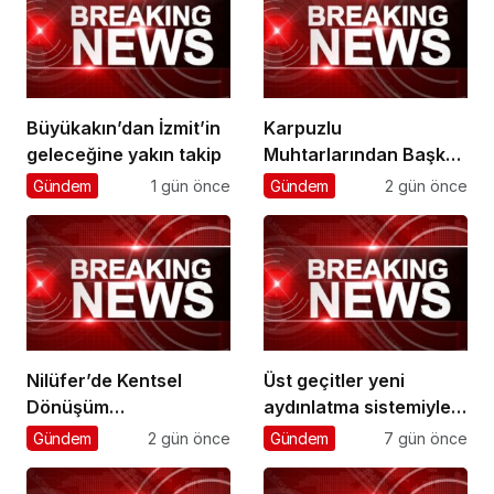
Büyükakın’dan İzmit’in
Karpuzlu
geleceğine yakın takip
Muhtarlarından Başkan
Çerçioğlu’na Hizmet
Gündem
1 gün önce
Gündem
2 gün önce
Teşekkürü
Nilüfer’de Kentsel
Üst geçitler yeni
Dönüşüm
aydınlatma sistemiyle
Koordinasyon
daha güvenli
Gündem
2 gün önce
Gündem
7 gün önce
Toplantısı yapıldı