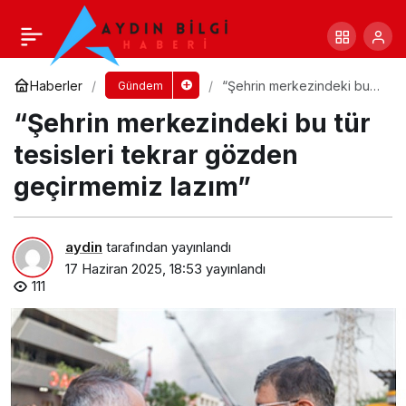
Şirinyer’in yolları ve Beyazıt Aykut Parkı
yenileniyor
Yorum Yap
Paylaş
Haberler
“Şehrin merkezindeki bu
Gündem
tür tesisleri tekrar gözden
“Şehrin merkezindeki bu tür
geçirmemiz lazım”
tesisleri tekrar gözden
geçirmemiz lazım”
aydin
tarafından yayınlandı
17 Haziran 2025, 18:53
yayınlandı
111