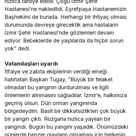
hızlıca tahliye edildi. Çoğu İzmir Şehir
Hastanesi’ne nakledildi. Eşrefpaşa Hastanemizin
Başhekimi de burada. Herhangi bir ihtiyaç olması
durumunda devreye girecektik ama hastaların
İzmir Şehir Hastanesi’nde gözlemleri devam
ediyor. Bebeklerde de yaşlılarda da hiçbir sorun
yok” dedi.
Vatandaşları uyardı
İtfaiye ve zabıta ekiplerinin verdiği emeği
hatırlatan Başkan Tugay, “Büyük bir felaket
olmadan bu yangının durdurulması ve ilgili
önlemlerin alınmasını sağladılar. İzmir’e, halkımıza
geçmiş olsun. Dün orman yangınında
bölgedeydim. Basit bir dikkatsizlikten çok büyük
bir yangın çıktı. Rüzgarla hızlıca yayılan bir
yangındı. Bugün bu yangını yaşadık. Önümüzdeki
günlerde benzer olayların olmaması için herkesin