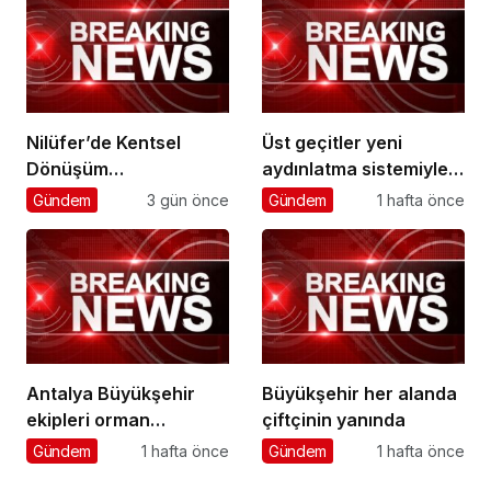
Nilüfer’de Kentsel
Üst geçitler yeni
Dönüşüm
aydınlatma sistemiyle
Koordinasyon
daha güvenli
Gündem
3 gün önce
Gündem
1 hafta önce
Toplantısı yapıldı
Antalya Büyükşehir
Büyükşehir her alanda
ekipleri orman
çiftçinin yanında
yangınlarını söndürme
Gündem
1 hafta önce
Gündem
1 hafta önce
çalışmalarına seferber