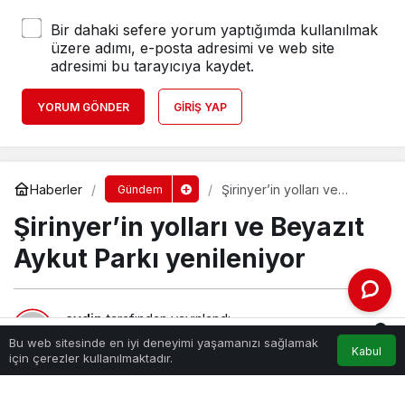
Bir dahaki sefere yorum yaptığımda kullanılmak
üzere adımı, e-posta adresimi ve web site
adresimi bu tarayıcıya kaydet.
YORUM GÖNDER
GIRIŞ YAP
Haberler
Şirinyer’in yolları ve
Gündem
Beyazıt Aykut Parkı
Şirinyer’in yolları ve Beyazıt
yenileniyor
Aykut Parkı yenileniyor
aydin
tarafından yayınlandı
0
17 Haziran 2025, 18:53
yayınlandı
Bu web sitesinde en iyi deneyimi yaşamanızı sağlamak
Kabul
109
Akış
Hesabım
Bildirimler
için çerezler kullanılmaktadır.
Anasayfa