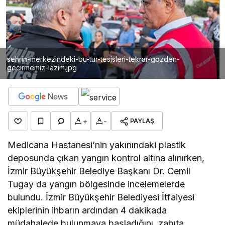
sehrin-merkezindeki-bu-tur-tesisleri-tekrar-gozden-
gecirmemiz-lazim.jpg
+
-
PAYLAŞ
Medicana Hastanesi’nin yakınındaki plastik
deposunda çıkan yangın kontrol altına alınırken,
İzmir Büyükşehir Belediye Başkanı Dr. Cemil
Tugay da yangın bölgesinde incelemelerde
bulundu. İzmir Büyükşehir Belediyesi İtfaiyesi
ekiplerinin ihbarın ardından 4 dakikada
müdahalede bulunmaya başladığını, zabıta