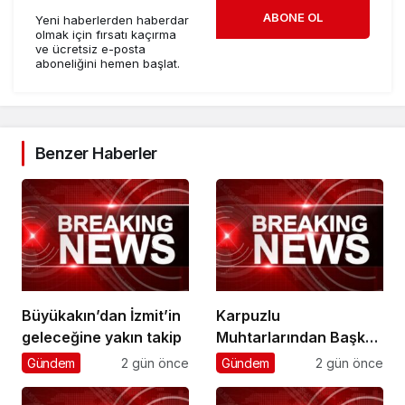
ABONE OL
Yeni haberlerden haberdar
olmak için fırsatı kaçırma
ve ücretsiz e-posta
aboneliğini hemen başlat.
Benzer Haberler
Büyükakın’dan İzmit’in
Karpuzlu
geleceğine yakın takip
Muhtarlarından Başkan
Çerçioğlu’na Hizmet
Gündem
2 gün önce
Gündem
2 gün önce
Teşekkürü