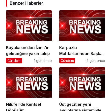
Benzer Haberler
Büyükakın’dan İzmit’in
Karpuzlu
geleceğine yakın takip
Muhtarlarından Başkan
Çerçioğlu’na Hizmet
Gündem
1 gün önce
Gündem
2 gün önce
Teşekkürü
Nilüfer’de Kentsel
Üst geçitler yeni
Dönüşüm
aydınlatma sistemiyle