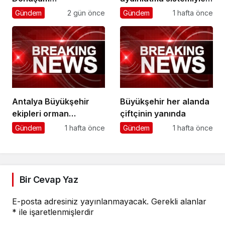
Koordinasyon
daha güvenli
Gündem
2 gün önce
Gündem
1 hafta önce
Toplantısı yapıldı
Antalya Büyükşehir
Büyükşehir her alanda
ekipleri orman
çiftçinin yanında
yangınlarını söndürme
Gündem
1 hafta önce
Gündem
1 hafta önce
çalışmalarına seferber
oldu
Bir Cevap Yaz
E-posta adresiniz yayınlanmayacak.
Gerekli alanlar
*
ile işaretlenmişlerdir