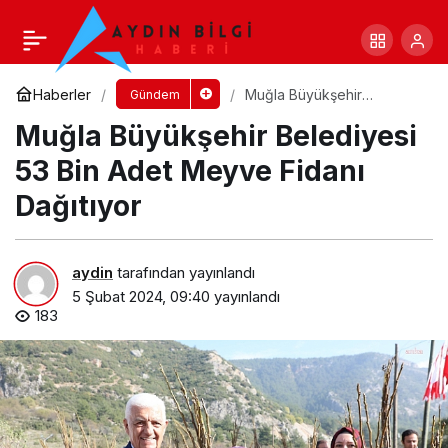
DeFacto, Aile ve Sosyal Hizmetler Bakanlığı
İş Birliğinde Deprem Bölgesindeki Yardımlarına
Yorum Yap
Paylaş
Haberler
Muğla Büyükşehir
Gündem
Belediyesi 53 Bin Adet
Muğla Büyükşehir Belediyesi
Meyve Fidanı Dağıtıyor
Devam Ediyor
53 Bin Adet Meyve Fidanı
Dağıtıyor
aydin
tarafından yayınlandı
5 Şubat 2024, 09:40
yayınlandı
183