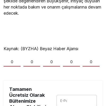
şekilde değerlendiren Büyükşehir, ihtiyaç duyulan
her noktada bakım ve onarım çalışmalarına devam
edecek.
Kaynak: (BYZHA) Beyaz Haber Ajansı
0
0
0
0
0
Tamamen
Ücretsiz Olarak
Bültenimize