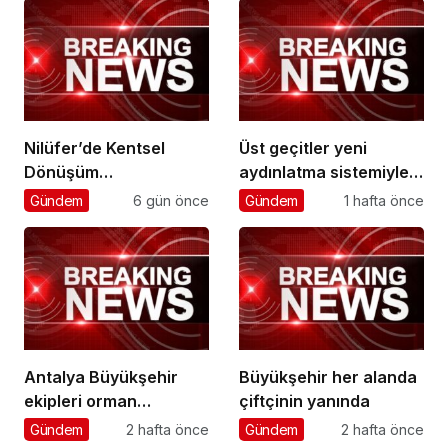
Nilüfer’de Kentsel
Üst geçitler yeni
Dönüşüm
aydınlatma sistemiyle
Koordinasyon
daha güvenli
Gündem
6 gün önce
Gündem
1 hafta önce
Toplantısı yapıldı
Antalya Büyükşehir
Büyükşehir her alanda
ekipleri orman
çiftçinin yanında
yangınlarını söndürme
Gündem
2 hafta önce
Gündem
2 hafta önce