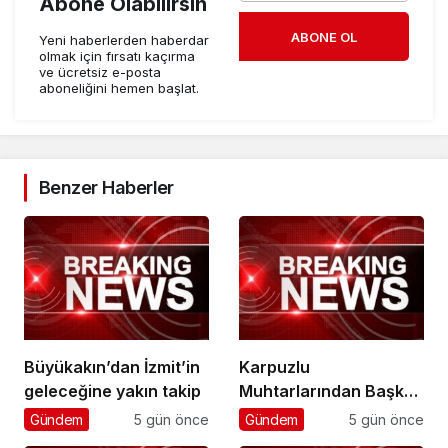
Abone Olabilirsin
ABONE OL
Yeni haberlerden haberdar
olmak için fırsatı kaçırma
ve ücretsiz e-posta
aboneliğini hemen başlat.
Benzer Haberler
Büyükakın’dan İzmit’in
Karpuzlu
geleceğine yakın takip
Muhtarlarından Başkan
Çerçioğlu’na Hizmet
Gündem
5 gün önce
Gündem
5 gün önce
Teşekkürü