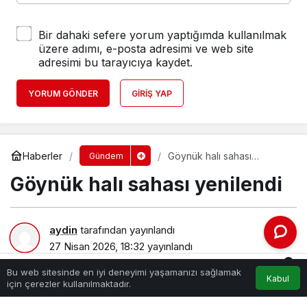
Bir dahaki sefere yorum yaptığımda kullanılmak
üzere adımı, e-posta adresimi ve web site
adresimi bu tarayıcıya kaydet.
YORUM GÖNDER
GIRIŞ YAP
Haberler
Göynük halı sahası
Gündem
yenilendi
Göynük halı sahası yenilendi
aydin
tarafından yayınlandı
27 Nisan 2026, 18:32
yayınlandı
439
0
Bu web sitesinde en iyi deneyimi yaşamanızı sağlamak
Kabul
Akış
Hesabım
Bildirimler
için çerezler kullanılmaktadır.
Anasayfa