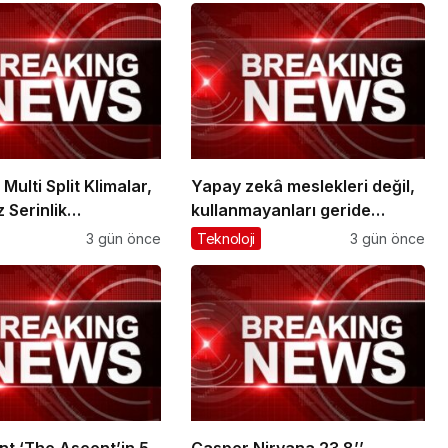
ulti Split Klimalar,
Yapay zekâ meslekleri değil,
 Serinlik
kullanmayanları geride
siyle tüm odaları
bırakacak!
3 gün önce
Teknoloji
3 gün önce
erinletiyor
t ‘The Ascent’in 5.
Casper Nirvana 23.8’’