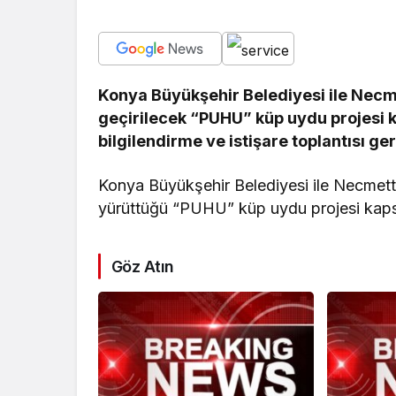
Ekonomi
İzmir Limanı’nın Tü
Konya Büyükşehir Belediyesi ile Necme
Varlık Fonu’na Dev
geçirilecek “PUHU” küp uydu projesi k
Tamamlandı
bilgilendirme ve istişare toplantısı ger
Konya Büyükşehir Belediyesi ile Necmett
yürüttüğü “PUHU” küp uydu projesi kapsam
Göz Atın