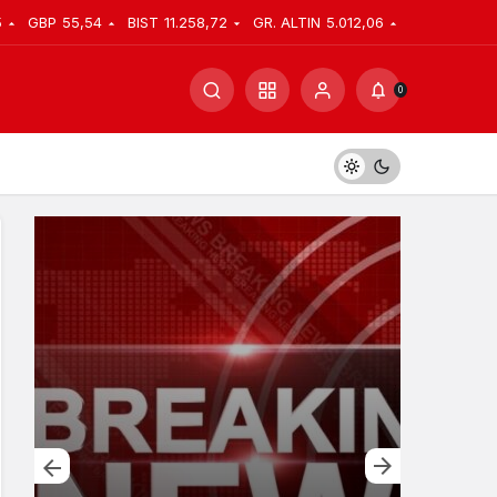
5
GBP
55,54
BIST
11.258,72
GR. ALTIN
5.012,06
0