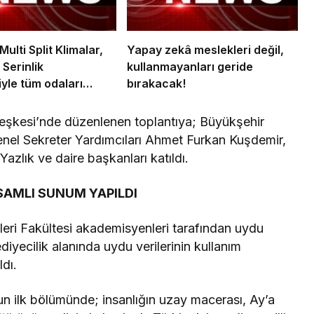
lti Split Klimalar,
Yapay zekâ meslekleri değil,
Serinlik
kullanmayanları geride
iyle tüm odaları
bırakacak!
erinletiyor
eşkesi’nde düzenlenen toplantıya; Büyükşehir
enel Sekreter Yardımcıları Ahmet Furkan Kuşdemir,
lık ve daire başkanları katıldı.
AMLI SUNUM YAPILDI
eri Fakültesi akademisyenleri tarafından uydu
diyecilik alanında uydu verilerinin kullanım
ldı.
un ilk bölümünde; insanlığın uzay macerası, Ay’a