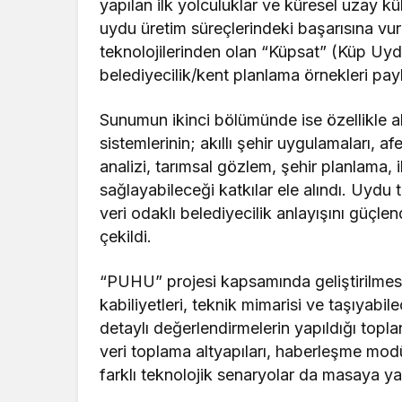
yapılan ilk yolculuklar ve küresel uzay kült
uydu üretim süreçlerindeki başarısına v
teknolojilerinden olan “Küpsat” (Küp Uyd
belediyecilik/kent planlama örnekleri payl
Sunumun ikinci bölümünde ise özellikle
sistemlerinin; akıllı şehir uygulamaları, a
analizi, tarımsal gözlem, şehir planlama, i
sağlayabileceği katkılar ele alındı. Uydu 
veri odaklı belediyecilik anlayışını güçle
çekildi.
“PUHU” projesi kapsamında geliştirilme
kabiliyetleri, teknik mimarisi ve taşıyabi
detaylı değerlendirmelerin yapıldığı topla
veri toplama altyapıları, haberleşme modül
farklı teknolojik senaryolar da masaya yatı