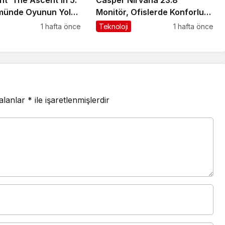
münde Oyunun Yol
Monitör, Ofislerde Konforlu
ı Açıkladı
ve Kesintisiz Çalışmayı
1 hafta önce
Teknoloji
1 hafta önce
Destekliyor
 alanlar
*
ile işaretlenmişlerdir