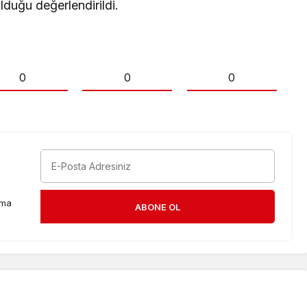
lduğu değerlendirildi.
0
0
0
rma
ABONE OL