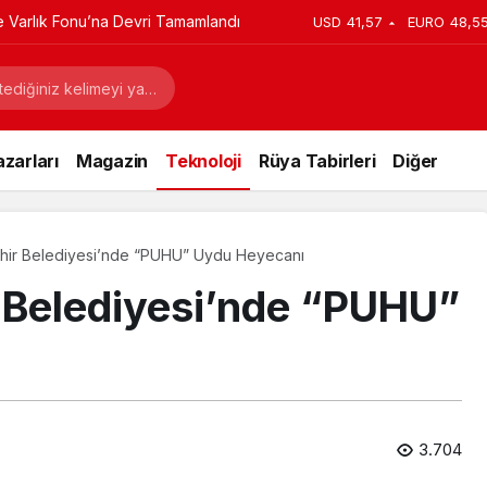
ye Varlık Fonu’na Devri Tamamlandı
USD
41,57
EURO
48,5
zarları
Magazin
Teknoloji
Rüya Tabirleri
Diğer
hir Belediyesi’nde “PUHU” Uydu Heyecanı
 Belediyesi’nde “PUHU”
3.704