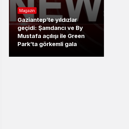
Magazin
Ekon
Gaziantep’te yıldızlar
geçidi: Şamdancı ve By
Baş
Mustafa açılışı ile Green
Esna
Park’ta görkemli gala
Odas