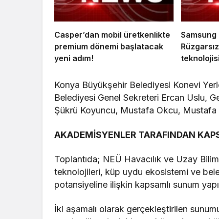
Casper’dan mobil üretkenlikte
Samsung Mu
premium dönemi başlatacak
Rüzgarsız 
yeni adım!
teknolojis
akıllıca s
Konya Büyükşehir Belediyesi Konevi Yerl
Belediyesi Genel Sekreteri Ercan Uslu, G
Şükrü Koyuncu, Mustafa Okcu, Mustafa Yaz
AKADEMİSYENLER TARAFINDAN KAPS
Toplantıda; NEÜ Havacılık ve Uzay Biliml
teknolojileri, küp uydu ekosistemi ve bele
potansiyeline ilişkin kapsamlı sunum yapı
İki aşamalı olarak gerçekleştirilen sunum