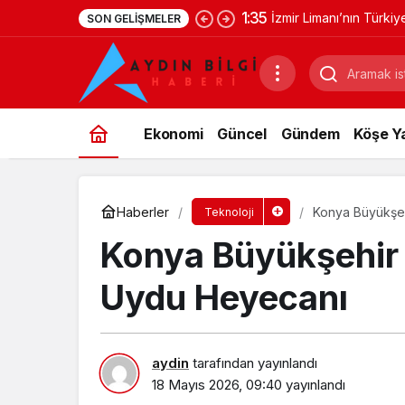
1:35
İzmir Limanı’nın Türki
SON GELIŞMELER
Ekonomi
Güncel
Gündem
Köşe Ya
Haberler
Konya Büyükşe
Teknoloji
Konya Büyükşehir
Uydu Heyecanı
aydin
tarafından yayınlandı
18 Mayıs 2026, 09:40
yayınlandı