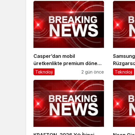
Casper’dan mobil
Samsung M
üretkenlikte premium dönemi
Rüzgarsız
başlatacak yeni adım!
teknoloji
Teknoloji
2 gün önce
Teknoloji
akıllıca s
KRAFTON, 2026 Yılı İkinci
Neon Gian