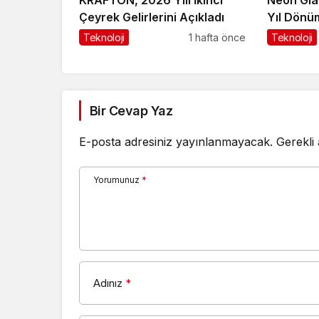
Çeyrek Gelirlerini Açıkladı
Yıl Dönü
Haritasın
Teknoloji
1 hafta önce
Teknoloji
Bir Cevap Yaz
E-posta adresiniz yayınlanmayacak.
Gerekli
Yorumunuz
*
Adınız
*