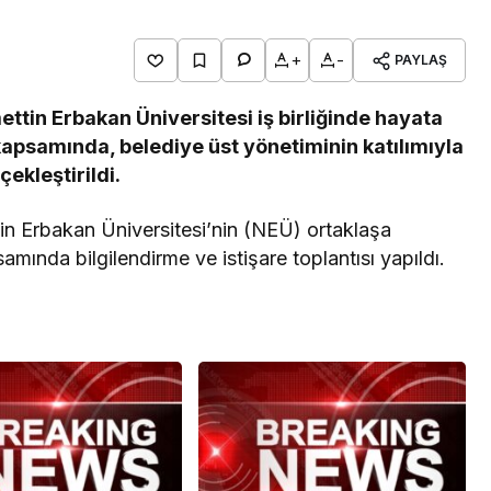
Teknoloji
+
-
PAYLAŞ
Casper’dan mobil
rkiye
üretkenlikte premium
ttin Erbakan Üniversitesi iş birliğinde hayata
ri
dönemi başlatacak yeni
apsamında, belediye üst yönetiminin katılımıyla
adım!
çekleştirildi.
in Erbakan Üniversitesi’nin (NEÜ) ortaklaşa
ında bilgilendirme ve istişare toplantısı yapıldı.