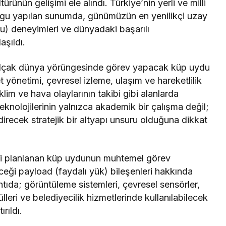
ürünün gelişimi ele alındı. Türkiye’nin yerli ve milli
urgu yapılan sunumda, günümüzün en yenilikçi uzay
u) deneyimleri ve dünyadaki başarılı
aşıldı.
 alçak dünya yörüngesinde görev yapacak küp uydu
fet yönetimi, çevresel izleme, ulaşım ve hareketlilik
klim ve hava olaylarının takibi gibi alanlarda
teknolojilerinin yalnızca akademik bir çalışma değil;
ndirecek stratejik bir altyapı unsuru olduğuna dikkat
si planlanan küp uydunun muhtemel görev
leceği payload (faydalı yük) bileşenleri hakkında
ntıda; görüntüleme sistemleri, çevresel sensörler,
leri ve belediyecilik hizmetlerinde kullanılabilecek
rıldı.