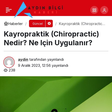
Cilt İçin Faydalı Vitaminler Hangileri?
Yorum Yap
Paylaş
Haberler
Kayropraktik (Chiropractic)
Güncel
Nedir? Ne Için Uygulanır?
Kayropraktik (Chiropractic)
Nedir? Ne Için Uygulanır?
aydin
tarafından yayınlandı
9 Aralık 2023, 12:56
yayınlandı
238