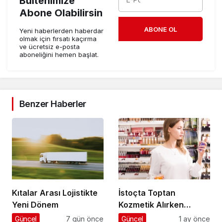
Bültenimize
Abone Olabilirsin
ABONE OL
Yeni haberlerden haberdar
olmak için fırsatı kaçırma
ve ücretsiz e-posta
aboneliğini hemen başlat.
Benzer Haberler
Kıtalar Arası Lojistikte
İstoçta Toptan
Yeni Dönem
Kozmetik Alırken
Nelere Dikkat Edilmeli
Güncel
7 gün önce
Güncel
1 ay önce