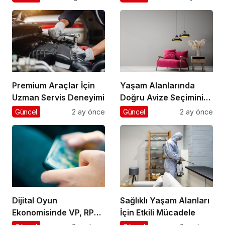
Premium Araçlar İçin
Yaşam Alanlarında
Uzman Servis Deneyimi
Doğru Avize Seçiminin
Önemi
Güncel
2 ay önce
Güncel
2 ay önce
Dijital Oyun
Sağlıklı Yaşam Alanları
Ekonomisinde VP, RP
İçin Etkili Mücadele
ve UC Rehberi