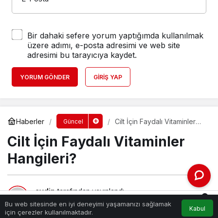
Bir dahaki sefere yorum yaptığımda kullanılmak
üzere adımı, e-posta adresimi ve web site
adresimi bu tarayıcıya kaydet.
YORUM GÖNDER
GIRIŞ YAP
Haberler
Cilt İçin Faydalı Vitaminler
Güncel
Hangileri?
Cilt İçin Faydalı Vitaminler
Hangileri?
aydin
tarafından yayınlandı
0
9 Aralık 2023, 10:56
yayınlandı
Bu web sitesinde en iyi deneyimi yaşamanızı sağlamak
Kabul
217
Akış
Hesabım
Bildirimler
için çerezler kullanılmaktadır.
Anasayfa