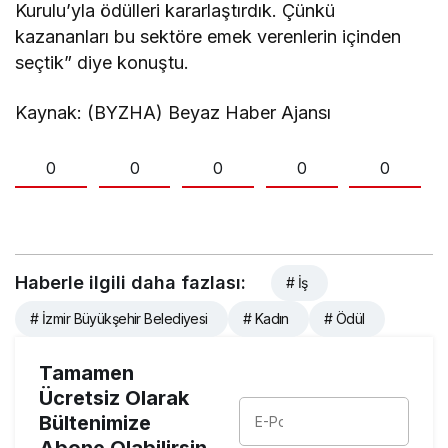
Kurulu’yla ödülleri kararlaştırdık. Çünkü
kazananları bu sektöre emek verenlerin içinden
seçtik” diye konuştu.
Kaynak: (BYZHA) Beyaz Haber Ajansı
0
0
0
0
0
Haberle ilgili daha fazlası:
# İş
# İzmir Büyükşehir Belediyesi
# Kadın
# Ödül
Tamamen
Ücretsiz Olarak
Bültenimize