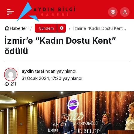
Eskihisar feribot yolu genişletiliyor
Yorum Yap
Paylaş
Haberler
İzmir’e “Kadın Dostu Kent”
Gündem
ödülü
İzmir’e “Kadın Dostu Kent”
ödülü
aydin
tarafından yayınlandı
31 Ocak 2024, 17:20
yayınlandı
211