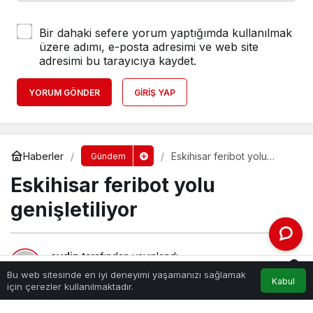
Bir dahaki sefere yorum yaptığımda kullanılmak
üzere adımı, e-posta adresimi ve web site
adresimi bu tarayıcıya kaydet.
YORUM GÖNDER
GIRIŞ YAP
Haberler
Eskihisar feribot yolu
Gündem
genişletiliyor
Eskihisar feribot yolu
genişletiliyor
aydin
tarafından yayınlandı
0
31 Ocak 2024, 17:00
yayınlandı
Bu web sitesinde en iyi deneyimi yaşamanızı sağlamak
Kabul
200
Akış
Hesabım
Bildirimler
için çerezler kullanılmaktadır.
Anasayfa