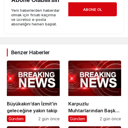
Abone Olabilirsin
ABONE OL
Yeni haberlerden haberdar
olmak için fırsatı kaçırma
ve ücretsiz e-posta
aboneliğini hemen başlat.
Benzer Haberler
Büyükakın’dan İzmit’in
Karpuzlu
geleceğine yakın takip
Muhtarlarından Başkan
Çerçioğlu’na Hizmet
Gündem
2 gün önce
Gündem
2 gün önce
Teşekkürü