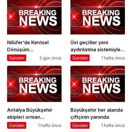
Nilüfer’de Kentsel
Üst geçitler yeni
Dönüşüm
aydınlatma sistemiyle
Koordinasyon
daha güvenli
Gündem
3 gün önce
Gündem
1 hafta önce
Toplantısı yapıldı
Antalya Büyükşehir
Büyükşehir her alanda
ekipleri orman
çiftçinin yanında
yangınlarını söndürme
Gündem
1 hafta önce
Gündem
1 hafta önce
çalışmalarına seferber