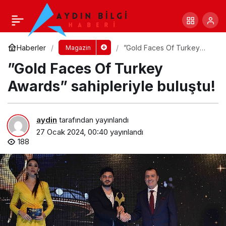
Anttalks’un konuğu Müfit Can Saçıntı
Yorum Yap
Paylaş
Haberler
”Gold Faces Of Turkey
Magazin
Awards” sahipleriyle
”Gold Faces Of Turkey
buluştu!
Awards” sahipleriyle buluştu!
aydin
tarafından yayınlandı
27 Ocak 2024, 00:40
yayınlandı
188