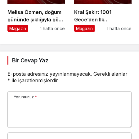
Melisa Özmen, doğum
Kral Şakir: 1001
gününde şıklığıyla göz
Gece’den İlk
kamaştırdı
Görüntüler Yayınlandı
Magazin
1 hafta önce
Magazin
1 hafta önce
Bir Cevap Yaz
E-posta adresiniz yayınlanmayacak.
Gerekli alanlar
*
ile işaretlenmişlerdir
Yorumunuz
*