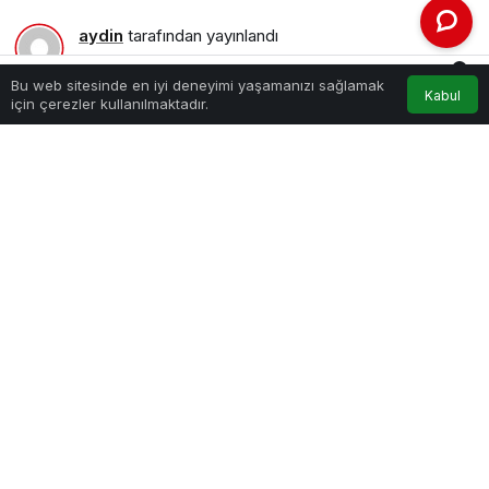
aydin
tarafından yayınlandı
26 Ocak 2024, 00:40
yayınlandı
0
474
Bu web sitesinde en iyi deneyimi yaşamanızı sağlamak
Kabul
Akış
Hesabım
Bildirimler
için çerezler kullanılmaktadır.
Anasayfa