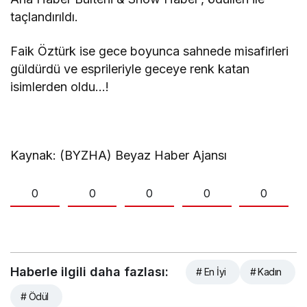
taçlandırıldı.
Faik Öztürk ise gece boyunca sahnede misafirleri
güldürdü ve esprileriyle geceye renk katan
isimlerden oldu…!
Kaynak: (BYZHA) Beyaz Haber Ajansı
0
0
0
0
0
Haberle ilgili daha fazlası:
# En İyi
# Kadın
# Ödül