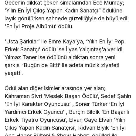
Gecenin dikkat çeken simalarından Ece Mumay;
‘Yılın En İyi Çıkış Yapan Kadın Sanatçı” ödülüne
layık görülürken sahnede güzelliğiyle de büyüledi.
‘En İyi Proje Albümü’ ödülü
‘Usta Şarkılar’ ile Emre Kaya’ya, ‘Yılın En İyi Pop
Erkek Sanatçı’ ödülü ise İlyas Yalçıntaş’a verildi.
Yılmaz Taner ise ödülünü aldıktan sonra yeni
şarkısı ‘Bugün de Bitti’ ile adeta müzik ziyafeti
yaşattı.
Ödül alan diğer isimler arasında yer alan;
Kahraman Sivri ‘Meslek Başarı Ödülü’, Sedef Şahin
‘En İyi Karakter Oyuncusu’ , Soner Türker ‘En İyi
Yardımcı Erkek Oyuncu’ , Burçin Bildik ‘En Başarılı
Erkek Tiyatro Oyuncusu’, Elvan Gaye Elvan ‘Yılın
Çıkış Yapan Kadın Sanatçısı’, Rıdvan Bıyık ‘En İyi
Ana Haber Bülteni & Show Haber’, ödülleri ile