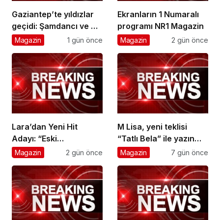
Gaziantep’te yıldızlar
Ekranların 1 Numaralı
geçidi: Şamdancı ve By
programı NR1 Magazin
Mustafa açılışı ile
Magazin
1 gün önce
Magazin
2 gün önce
Green Park’ta görkemli
gala
Lara’dan Yeni Hit
M Lisa, yeni teklisi
Adayı: “Eski
“Tatlı Bela” ile yazın
Numaralar” Yayında
ritmini belirlemeye
Magazin
2 gün önce
Magazin
7 gün önce
hazırlanıyor.