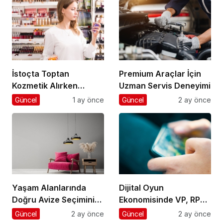
İstoçta Toptan
Premium Araçlar İçin
Kozmetik Alırken
Uzman Servis Deneyimi
Nelere Dikkat Edilmeli
Güncel
1 ay önce
Güncel
2 ay önce
Yaşam Alanlarında
Dijital Oyun
Doğru Avize Seçiminin
Ekonomisinde VP, RP
Önemi
ve UC Rehberi
Güncel
2 ay önce
Güncel
2 ay önce