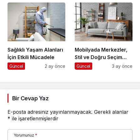
Sağlıklı Yaşam Alanları
Mobilyada Merkezler,
İçin Etkili Mücadele
Stil ve Doğru Seçim
Rehberi
Güncel
2 ay önce
Güncel
3 ay önce
Bir Cevap Yaz
E-posta adresiniz yayınlanmayacak.
Gerekli alanlar
*
ile işaretlenmişlerdir
Yorumunuz
*