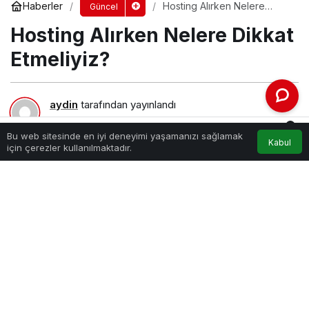
Haberler
Hosting Alırken Nelere
Güncel
Dikkat Etmeliyiz?
Hosting Alırken Nelere Dikkat
Etmeliyiz?
aydin
tarafından yayınlandı
7 Aralık 2023, 08:56
yayınlandı
0
147
Bu web sitesinde en iyi deneyimi yaşamanızı sağlamak
Kabul
Akış
Hesabım
Bildirimler
için çerezler kullanılmaktadır.
Anasayfa