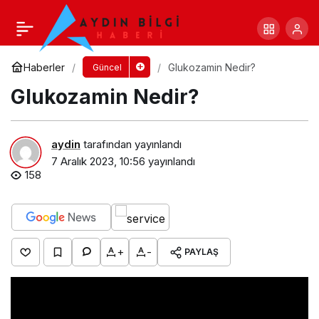
Hosting Alırken Nelere Dikkat Etmeliyiz?
Yorum Yap
Paylaş
Haberler
Glukozamin Nedir?
Güncel
Glukozamin Nedir?
aydin
tarafından yayınlandı
7 Aralık 2023, 10:56
yayınlandı
158
+
-
PAYLAŞ