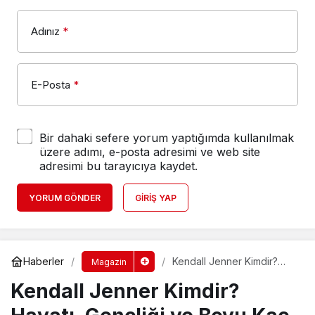
Adınız
*
E-Posta
*
Bir dahaki sefere yorum yaptığımda kullanılmak
üzere adımı, e-posta adresimi ve web site
adresimi bu tarayıcıya kaydet.
YORUM GÖNDER
GIRIŞ YAP
Haberler
Kendall Jenner Kimdir?
Magazin
Hayatı, Gençliği ve Boyu
Kendall Jenner Kimdir?
Kaç Cm?