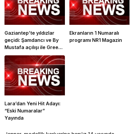
Gaziantep’te yıldızlar
Ekranların 1 Numaralı
geçidi: Şamdancı ve By
programı NR1 Magazin
Mustafa açılışı ile Green
Park’ta görkemli gala
Lara’dan Yeni Hit Adayı:
“Eski Numaralar”
Yayında