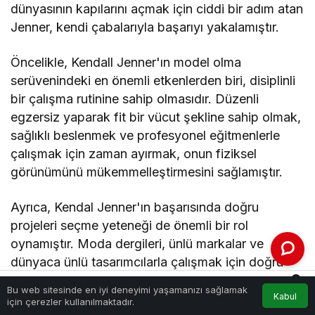
dünyasının kapılarını açmak için ciddi bir adım atan
Jenner, kendi çabalarıyla başarıyı yakalamıştır.
Öncelikle, Kendall Jenner'ın model olma
serüvenindeki en önemli etkenlerden biri, disiplinli
bir çalışma rutinine sahip olmasıdır. Düzenli
egzersiz yaparak fit bir vücut şekline sahip olmak,
sağlıklı beslenmek ve profesyonel eğitmenlerle
çalışmak için zaman ayırmak, onun fiziksel
görünümünü mükemmelleştirmesini sağlamıştır.
Ayrıca, Kendal Jenner'ın başarısında doğru
projeleri seçme yeteneği de önemli bir rol
oynamıştır. Moda dergileri, ünlü markalar ve
dünyaca ünlü tasarımcılarla çalışmak için doğru
fırsatları yakalamak için sürekli olarak çaba
0
Bu web sitesinde en iyi deneyimi yaşamanızı sağlamak
göstermiştir. Bu sayede, adını moda dünyasında
Kabul
Akış
Hesabım
Bildirimler
için çerezler kullanılmaktadır.
Anasayfa