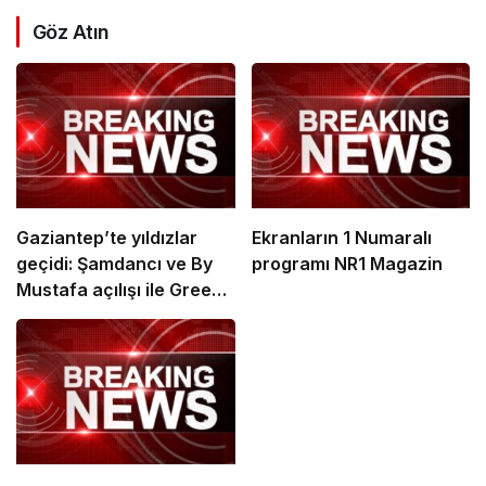
Göz Atın
Gaziantep’te yıldızlar
Ekranların 1 Numaralı
geçidi: Şamdancı ve By
programı NR1 Magazin
Mustafa açılışı ile Green
Park’ta görkemli gala