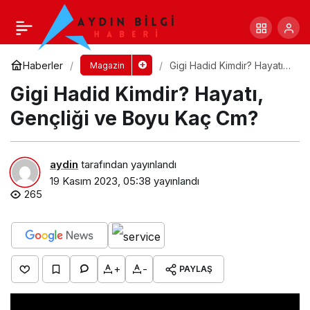
Kendall Jenner Kimdir? Hayatı, Gençliği ve
Boyu Kaç Cm?
Yorum Yap
Paylaş
Haberler
Gigi Hadid Kimdir? Hayatı,
Magazin
Gençliği ve Boyu Kaç Cm?
Gigi Hadid Kimdir? Hayatı,
Gençliği ve Boyu Kaç Cm?
aydin
tarafından yayınlandı
19 Kasım 2023, 05:38
yayınlandı
265
+
-
PAYLAŞ