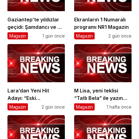
Gaziantep’te yıldızlar
Ekranların 1 Numaralı
geçidi: Şamdancı ve By
programı NR1 Magazin
Mustafa açılışı ile
Magazin
1 gün önce
Magazin
2 gün önce
Green Park’ta görkemli
gala
Lara’dan Yeni Hit
M Lisa, yeni teklisi
Adayı: “Eski
“Tatlı Bela” ile yazın
Numaralar” Yayında
ritmini belirlemeye
Magazin
2 gün önce
Magazin
1 hafta önce
hazırlanıyor.