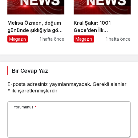
Melisa Özmen, doğum
Kral Şakir: 1001
gününde şıklığıyla göz
Gece’den İlk
kamaştırdı
Görüntüler Yayınlandı
Magazin
1 hafta önce
Magazin
1 hafta önce
Bir Cevap Yaz
E-posta adresiniz yayınlanmayacak.
Gerekli alanlar
*
ile işaretlenmişlerdir
Yorumunuz
*