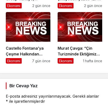
Konsept İş Ortağı
arttı
Ekonomi
2 gün önce
Ekonomi
2 gün önce
Ağıyla Hizmet
Standartlarında Yeni
Bir Dönem Başlatıyor
Castello Fontana’ya
Murat Çavga: “Çin
Çeşme Halkından
Turizminde Ektiğimiz
Güçlü Destek
Tohumlar Filiz Vermeye
Ekonomi
7 gün önce
Ekonomi
1 hafta önce
Başladı”
Bir Cevap Yaz
E-posta adresiniz yayınlanmayacak.
Gerekli alanlar
*
ile işaretlenmişlerdir