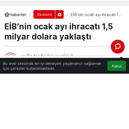
Haberler
EİB’nin ocak ayı ihracatı 1,5
Ekonomi
milyar dolara yaklaştı
EİB’nin ocak ayı ihracatı 1,5
milyar dolara yaklaştı
aydin
tarafından yayınlandı
0
6 Şubat 2024, 00:00
yayınlandı
Bu web sitesinde en iyi deneyimi yaşamanızı sağlamak
Kabul
162
Akış
Hesabım
Bildirimler
için çerezler kullanılmaktadır.
Anasayfa