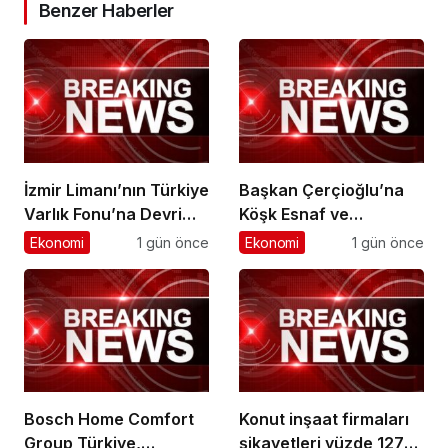
Benzer Haberler
İzmir Limanı’nın Türkiye
Başkan Çerçioğlu’na
Varlık Fonu’na Devri
Köşk Esnaf ve
Tamamlandı
Sanatkârlar
Ekonomi
1 gün önce
Ekonomi
1 gün önce
Odası’ndan Ziyaret
Bosch Home Comfort
Konut inşaat firmaları
Group Türkiye,
şikayetleri yüzde 127