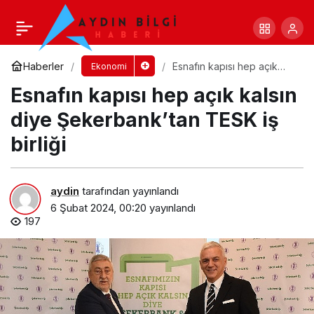
EİB’nin ocak ayı ihracatı 1,5 milyar dolara
yaklaştı
Yorum Yap
Paylaş
Haberler
Esnafın kapısı hep açık
Ekonomi
kalsın diye Şekerbank’tan
Esnafın kapısı hep açık kalsın
TESK iş birliği
diye Şekerbank’tan TESK iş
birliği
aydin
tarafından yayınlandı
6 Şubat 2024, 00:20
yayınlandı
197