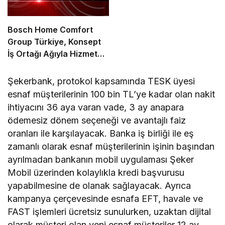
Bosch Home Comfort
Group Türkiye, Konsept
İş Ortağı Ağıyla Hizmet
Standartlarında Yeni Bir
Dönem Başlatıyor
Şekerbank, protokol kapsamında TESK üyesi
esnaf müşterilerinin 100 bin TL’ye kadar olan nakit
ihtiyacını 36 aya varan vade, 3 ay anapara
ödemesiz dönem seçeneği ve avantajlı faiz
oranları ile karşılayacak. Banka iş birliği ile eş
zamanlı olarak esnaf müşterilerinin işinin başından
ayrılmadan bankanın mobil uygulaması Şeker
Mobil üzerinden kolaylıkla kredi başvurusu
yapabilmesine de olanak sağlayacak. Ayrıca
kampanya çerçevesinde esnafa EFT, havale ve
FAST işlemleri ücretsiz sunulurken, uzaktan dijital
olarak müşteri olan yeni esnaf müşteriler 12 ay