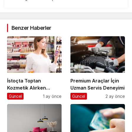
Benzer Haberler
İstoçta Toptan
Premium Araçlar İçin
Kozmetik Alırken
Uzman Servis Deneyimi
Nelere Dikkat Edilmeli
Güncel
1 ay önce
Güncel
2 ay önce