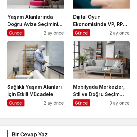
Yaşam Alanlarında
Dijital Oyun
Doğru Avize Seçiminin
Ekonomisinde VP, RP
Önemi
ve UC Rehberi
Güncel
2 ay önce
Güncel
2 ay önce
Sağlıklı Yaşam Alanları
Mobilyada Merkezler,
İçin Etkili Mücadele
Stil ve Doğru Seçim
Rehberi
Güncel
2 ay önce
Güncel
3 ay önce
Bir Cevap Yaz