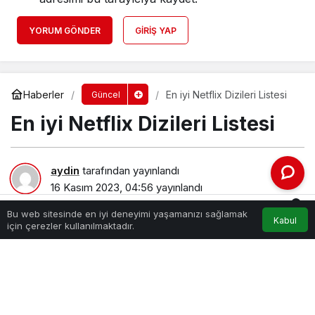
YORUM GÖNDER
GIRIŞ YAP
Haberler
En iyi Netflix Dizileri Listesi
Güncel
En iyi Netflix Dizileri Listesi
aydin
tarafından yayınlandı
16 Kasım 2023, 04:56
yayınlandı
211
0
Bu web sitesinde en iyi deneyimi yaşamanızı sağlamak
Kabul
Akış
Hesabım
Bildirimler
için çerezler kullanılmaktadır.
Anasayfa