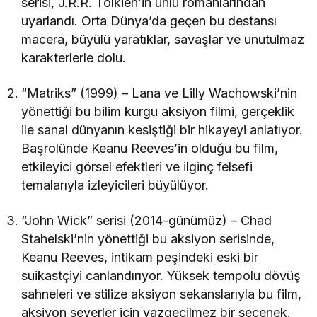
serisi, J.R.R. Tolkien’in ünlü romanlarından
uyarlandı. Orta Dünya’da geçen bu destansı
macera, büyülü yaratıklar, savaşlar ve unutulmaz
karakterlerle dolu.
“Matriks” (1999) – Lana ve Lilly Wachowski’nin
yönettiği bu bilim kurgu aksiyon filmi, gerçeklik
ile sanal dünyanın kesiştiği bir hikayeyi anlatıyor.
Başrolünde Keanu Reeves’in olduğu bu film,
etkileyici görsel efektleri ve ilginç felsefi
temalarıyla izleyicileri büyülüyor.
“John Wick” serisi (2014-günümüz) – Chad
Stahelski’nin yönettiği bu aksiyon serisinde,
Keanu Reeves, intikam peşindeki eski bir
suikastçiyi canlandırıyor. Yüksek tempolu dövüş
sahneleri ve stilize aksiyon sekanslarıyla bu film,
aksiyon severler için vazgeçilmez bir seçenek.