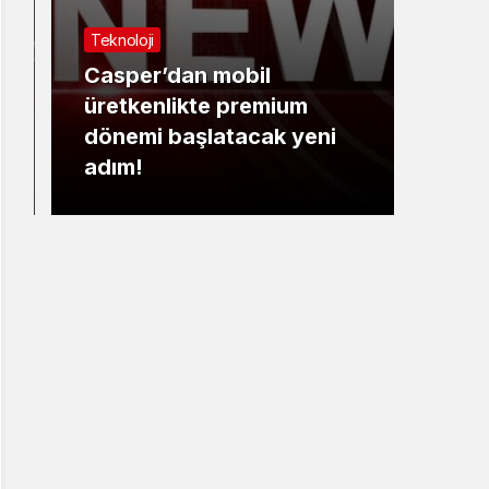
Teknoloji
Maga
Casper’dan mobil
Gazi
üretkenlikte premium
geçi
dönemi başlatacak yeni
Must
adım!
Park