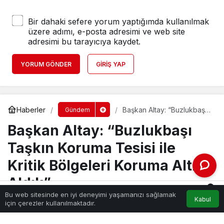
Bir dahaki sefere yorum yaptığımda kullanılmak
üzere adımı, e-posta adresimi ve web site
adresimi bu tarayıcıya kaydet.
YORUM GÖNDER
GIRIŞ YAP
Haberler
Başkan Altay: “Buzlukbaşı
Gündem
Taşkın Koruma Tesisi ile
Başkan Altay: “Buzlukbaşı
Kritik Bölgeleri Koruma
Altına Aldık”
Taşkın Koruma Tesisi ile
Kritik Bölgeleri Koruma Altına
Aldık”
0
Bu web sitesinde en iyi deneyimi yaşamanızı sağlamak
Kabul
Akış
Hesabım
Bildirimler
için çerezler kullanılmaktadır.
Anasayfa
aydin
tarafından yayınlandı