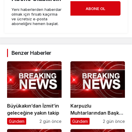
ABONE OL
Yeni haberlerden haberdar
olmak için fırsatı kaçırma
ve ücretsiz e-posta
aboneliğini hemen başlat.
Benzer Haberler
Büyükakın’dan İzmit’in
Karpuzlu
geleceğine yakın takip
Muhtarlarından Başkan
Çerçioğlu’na Hizmet
Gündem
2 gün önce
Gündem
2 gün önce
Teşekkürü