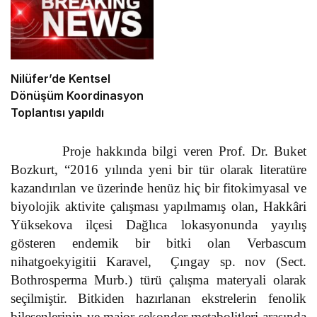
Nilüfer’de Kentsel
Dönüşüm Koordinasyon
Toplantısı yapıldı
Proje hakkında bilgi veren Prof. Dr. Buket
Bozkurt, “2016 yılında yeni bir tür olarak literatüre
kazandırılan ve üzerinde henüz hiç bir fitokimyasal ve
biyolojik aktivite çalışması yapılmamış olan, Hakkâri
Yüksekova ilçesi Dağlıca lokasyonunda yayılış
gösteren endemik bir bitki olan Verbascum
nihatgoekyigitii Karavel, Çıngay sp. nov (Sect.
Bothrosperma Murb.) türü çalışma materyali olarak
seçilmiştir. Bitkiden hazırlanan ekstrelerin fenolik
bileşenlerinin ve major sekonder metabolitleri arasında