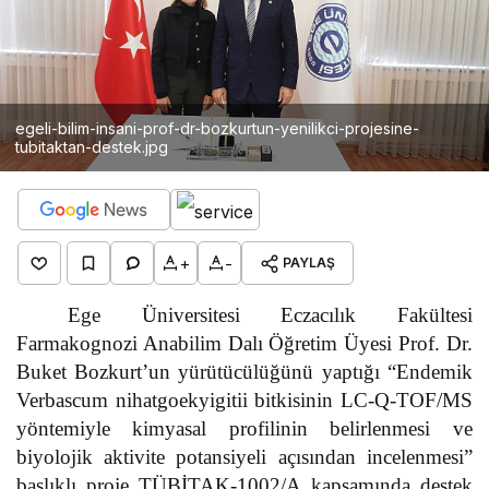
egeli-bilim-insani-prof-dr-bozkurtun-yenilikci-projesine-
tubitaktan-destek.jpg
+
-
PAYLAŞ
Ege Üniversitesi Eczacılık Fakültesi
Farmakognozi Anabilim Dalı Öğretim Üyesi Prof. Dr.
Buket Bozkurt’un yürütücülüğünü yaptığı “Endemik
Verbascum nihatgoekyigitii bitkisinin LC-Q-TOF/MS
yöntemiyle kimyasal profilinin belirlenmesi ve
biyolojik aktivite potansiyeli açısından incelenmesi”
başlıklı proje TÜBİTAK-1002/A kapsamında destek