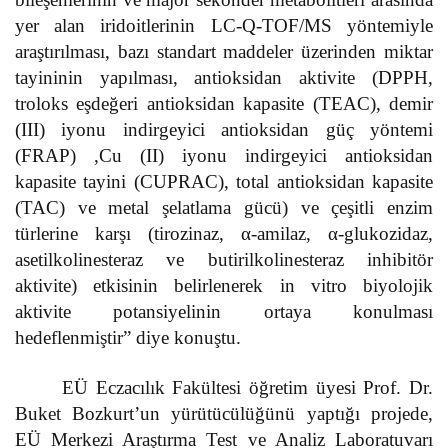
yer alan iridoitlerinin LC-Q-TOF/MS yöntemiyle
araştırılması, bazı standart maddeler üzerinden miktar
tayininin yapılması, antioksidan aktivite (DPPH,
troloks eşdeğeri antioksidan kapasite (TEAC), demir
(III) iyonu indirgeyici antioksidan güç yöntemi
(FRAP) ,Cu (II) iyonu indirgeyici antioksidan
kapasite tayini (CUPRAC), total antioksidan kapasite
(TAC) ve metal şelatlama gücü) ve çeşitli enzim
türlerine karşı (tirozinaz, α-amilaz, α-glukozidaz,
asetilkolinesteraz ve butirilkolinesteraz inhibitör
aktivite) etkisinin belirlenerek in vitro biyolojik
aktivite potansiyelinin ortaya konulması
hedeflenmiştir” diye konuştu.
EÜ Eczacılık Fakültesi öğretim üyesi Prof. Dr.
Buket Bozkurt’un yürütücülüğünü yaptığı projede,
EÜ Merkezi Araştırma Test ve Analiz Laboratuvarı