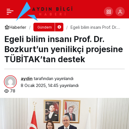
Başkan Altay: “Buzlukbaşı Taşkın Koruma
Tesisi ile Kritik Bölgeleri Koruma Altına Aldık”
Yorum Yap
Paylaş
Haberler
Egeli bilim insanı Prof. Dr.
Gündem
Bozkurt’un yenilikçi
Egeli bilim insanı Prof. Dr.
projesine TÜBİTAK’tan
destek
Bozkurt’un yenilikçi projesine
TÜBİTAK’tan destek
aydin
tarafından yayınlandı
8 Ocak 2025, 14:45
yayınlandı
78