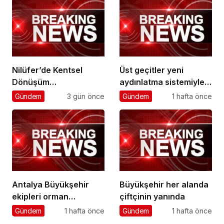
Nilüfer’de Kentsel
Üst geçitler yeni
Dönüşüm
aydınlatma sistemiyle
Koordinasyon
daha güvenli
Gündem
3 gün önce
Gündem
1 hafta önce
Toplantısı yapıldı
Antalya Büyükşehir
Büyükşehir her alanda
ekipleri orman
çiftçinin yanında
yangınlarını söndürme
Gündem
1 hafta önce
Gündem
1 hafta önce
çalışmalarına seferber