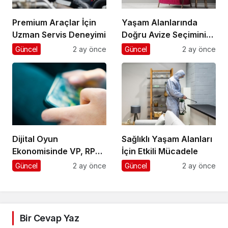
Premium Araçlar İçin
Yaşam Alanlarında
Uzman Servis Deneyimi
Doğru Avize Seçiminin
Önemi
Güncel
2 ay önce
Güncel
2 ay önce
Dijital Oyun
Sağlıklı Yaşam Alanları
Ekonomisinde VP, RP
İçin Etkili Mücadele
ve UC Rehberi
Güncel
2 ay önce
Güncel
2 ay önce
Bir Cevap Yaz