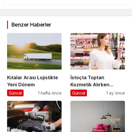
Benzer Haberler
Kıtalar Arası Lojistikte
İstoçta Toptan
Yeni Dönem
Kozmetik Alırken
Nelere Dikkat Edilmeli
Güncel
1 hafta önce
Güncel
1 ay önce