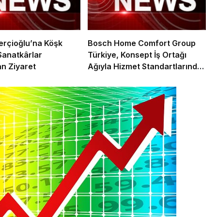
rçioğlu’na Köşk
Bosch Home Comfort Group
Sanatkârlar
Türkiye, Konsept İş Ortağı
n Ziyaret
Ağıyla Hizmet Standartlarında
Yeni Bir Dönem Başlatıyor