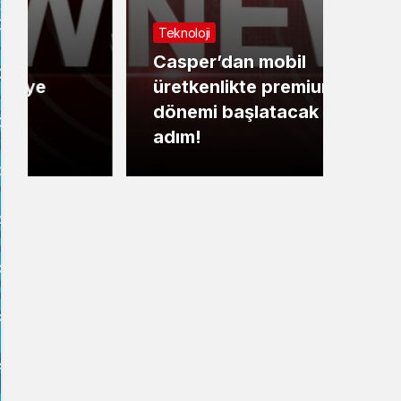
Teknoloji
Maga
Casper’dan mobil
Gazi
üretkenlikte premium
geçi
dönemi başlatacak yeni
Must
adım!
Park