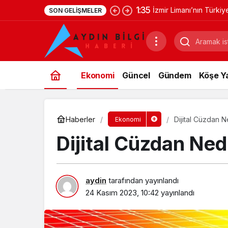
1:35
İzmir Limanı’nın Türki
SON GELIŞMELER
Ekonomi
Güncel
Gündem
Köşe Ya
Haberler
Dijital Cüzdan N
Ekonomi
Dijital Cüzdan Ned
aydin
tarafından yayınlandı
24 Kasım 2023, 10:42
yayınlandı