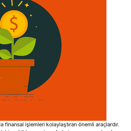
a finansal işlemleri kolaylaştıran önemli araçlardır.