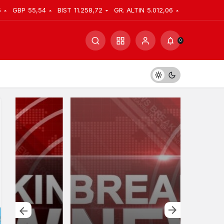
5
GBP
55,54
BIST
11.258,72
GR. ALTIN
5.012,06
0