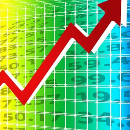
Ekonomi
İzmir Limanı’nın Türkiye
Varlık Fonu’na Devri
Tamamlandı