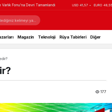
ye Varlık Fonu’na Devri Tamamlandı
USD
41,57
EURO
48,5
zarları
Magazin
Teknoloji
Rüya Tabirleri
Diğer
edir?
ir?
177