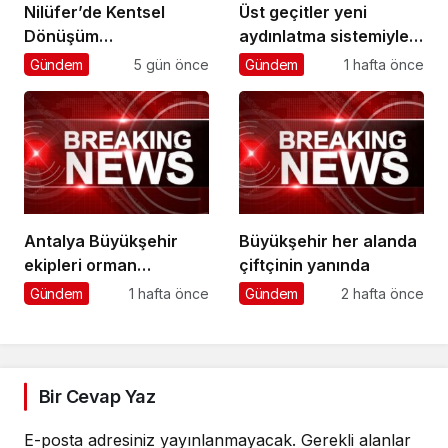
Nilüfer’de Kentsel
Üst geçitler yeni
Dönüşüm
aydınlatma sistemiyle
Koordinasyon
daha güvenli
Gündem
5 gün önce
Gündem
1 hafta önce
Toplantısı yapıldı
Antalya Büyükşehir
Büyükşehir her alanda
ekipleri orman
çiftçinin yanında
yangınlarını söndürme
Gündem
1 hafta önce
Gündem
2 hafta önce
çalışmalarına seferber
oldu
Bir Cevap Yaz
E-posta adresiniz yayınlanmayacak.
Gerekli alanlar