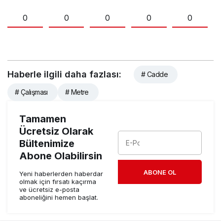
0
0
0
0
0
Haberle ilgili daha fazlası:
# Cadde
# Çalışması
# Metre
Tamamen
Ücretsiz Olarak
Bültenimize
Abone Olabilirsin
ABONE OL
Yeni haberlerden haberdar
olmak için fırsatı kaçırma
ve ücretsiz e-posta
aboneliğini hemen başlat.