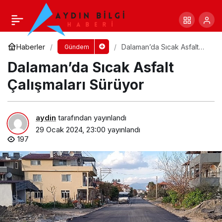
Başkan Büyükakın, iş dünyasının
temsilcileriyle buluştu
Yorum Yap
Paylaş
Haberler
Dalaman’da Sıcak Asfalt
Gündem
Çalışmaları Sürüyor
Dalaman’da Sıcak Asfalt
Çalışmaları Sürüyor
aydin
tarafından yayınlandı
29 Ocak 2024, 23:00
yayınlandı
197