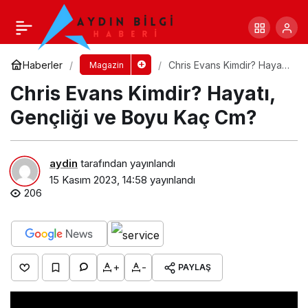
Chris Hemsworth Kimdir? Hayatı, Gençliği ve
Boyu Kaç Cm?
Yorum Yap
Paylaş
Haberler
Chris Evans Kimdir? Hayatı,
Magazin
Gençliği ve Boyu Kaç Cm?
Chris Evans Kimdir? Hayatı,
Gençliği ve Boyu Kaç Cm?
aydin
tarafından yayınlandı
15 Kasım 2023, 14:58
yayınlandı
206
+
-
PAYLAŞ