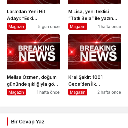
Lara’dan Yeni Hit
M Lisa, yeni teklisi
Adayı: “Eski
“Tatlı Bela” ile yazın
Numaralar” Yayında
ritmini belirlemeye
Magazin
5 gün önce
Magazin
1 hafta önce
hazırlanıyor.
Melisa Özmen, doğum
Kral Şakir: 1001
gününde şıklığıyla göz
Gece’den İlk
kamaştırdı
Görüntüler Yayınlandı
Magazin
1 hafta önce
Magazin
2 hafta önce
Bir Cevap Yaz