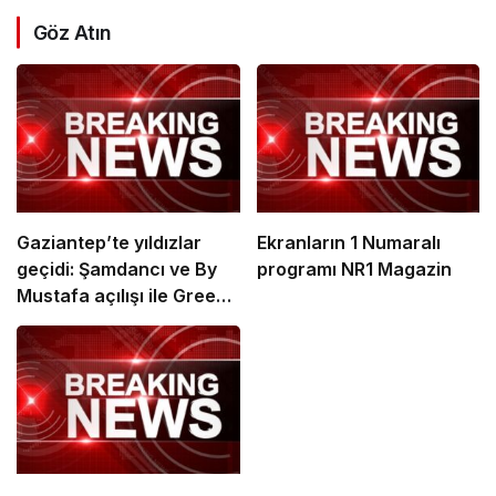
Göz Atın
Gaziantep’te yıldızlar
Ekranların 1 Numaralı
geçidi: Şamdancı ve By
programı NR1 Magazin
Mustafa açılışı ile Green
Park’ta görkemli gala