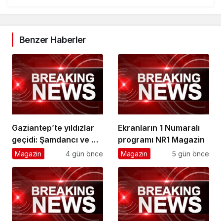
Benzer Haberler
Gaziantep’te yıldızlar
Ekranların 1 Numaralı
geçidi: Şamdancı ve By
programı NR1 Magazin
Mustafa açılışı ile
Magazin
4 gün önce
Magazin
5 gün önce
Green Park’ta görkemli
gala