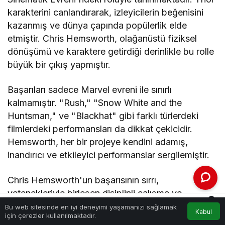
karakterini canlandırarak, izleyicilerin beğenisini
kazanmış ve dünya çapında popülerlik elde
etmiştir. Chris Hemsworth, olağanüstü fiziksel
dönüşümü ve karaktere getirdiği derinlikle bu rolle
büyük bir çıkış yapmıştır.
Başarıları sadece Marvel evreni ile sınırlı
kalmamıştır. "Rush," "Snow White and the
Huntsman," ve "Blackhat" gibi farklı türlerdeki
filmlerdeki performansları da dikkat çekicidir.
Hemsworth, her bir projeye kendini adamış,
inandırıcı ve etkileyici performanslar sergilemiştir.
Chris Hemsworth'un başarısının sırrı,
yetenekleriyle birleşen disiplinli çalışma ve
0
arzusudur. Oyunculuğuna olan bağlılığı ve sürekli
Bu web sitesinde en iyi deneyimi yaşamanızı sağlamak
Kabul
Akış
Hesabım
Bildirimler
için çerezler kullanılmaktadır.
Anasayfa
gelişme isteği, onu sektördeki diğer oyunculardan