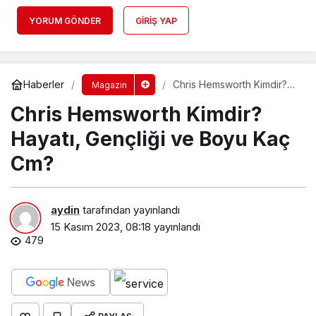
YORUM GÖNDER
GIRIŞ YAP
Haberler
Chris Hemsworth Kimdir?
Magazin
Hayatı, Gençliği ve Boyu
Chris Hemsworth Kimdir?
Kaç Cm?
Hayatı, Gençliği ve Boyu Kaç
Cm?
aydin
tarafından yayınlandı
15 Kasım 2023, 08:18
yayınlandı
479