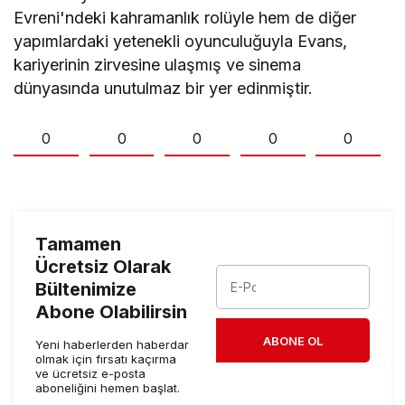
Evreni'ndeki kahramanlık rolüyle hem de diğer
yapımlardaki yetenekli oyunculuğuyla Evans,
kariyerinin zirvesine ulaşmış ve sinema
dünyasında unutulmaz bir yer edinmiştir.
0
0
0
0
0
Tamamen
Ücretsiz Olarak
Bültenimize
Abone Olabilirsin
ABONE OL
Yeni haberlerden haberdar
olmak için fırsatı kaçırma
ve ücretsiz e-posta
aboneliğini hemen başlat.