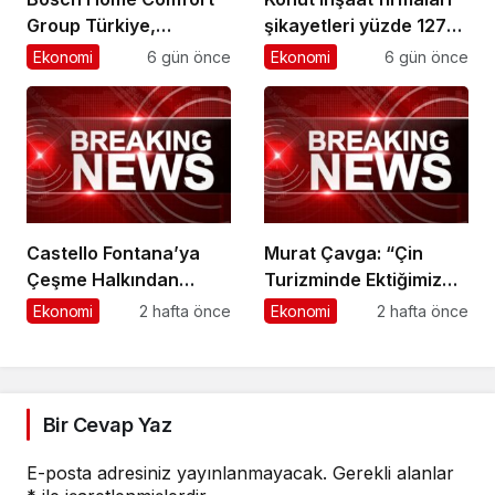
Group Türkiye,
şikayetleri yüzde 127
Konsept İş Ortağı
arttı
Ekonomi
6 gün önce
Ekonomi
6 gün önce
Ağıyla Hizmet
Standartlarında Yeni
Bir Dönem Başlatıyor
Castello Fontana’ya
Murat Çavga: “Çin
Çeşme Halkından
Turizminde Ektiğimiz
Güçlü Destek
Tohumlar Filiz Vermeye
Ekonomi
2 hafta önce
Ekonomi
2 hafta önce
Başladı”
Bir Cevap Yaz
E-posta adresiniz yayınlanmayacak.
Gerekli alanlar