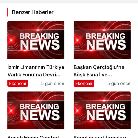
Benzer Haberler
İzmir Limanı’nın Türkiye
Başkan Çerçioğlu’na
Varlık Fonu’na Devri
Köşk Esnaf ve
Tamamlandı
Sanatkârlar
Ekonomi
5 gün önce
Ekonomi
5 gün önce
Odası’ndan Ziyaret
Bosch Home Comfort
Konut inşaat firmaları