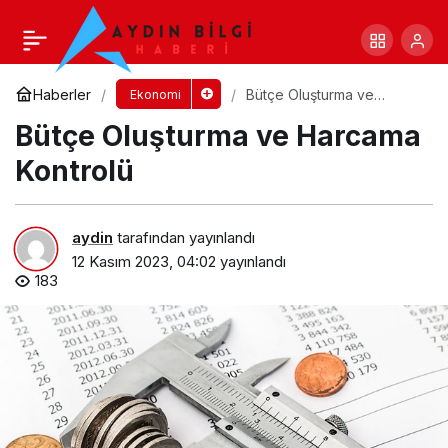
Dünyada Ve Türkiye’de E-ticaret Sektörü
Analizi
Yorum Yap
Paylaş
Haberler
Bütçe Oluşturma ve
Ekonomi
Harcama Kontrolü
Bütçe Oluşturma ve Harcama
Kontrolü
aydin
tarafından yayınlandı
12 Kasım 2023, 04:02
yayınlandı
183