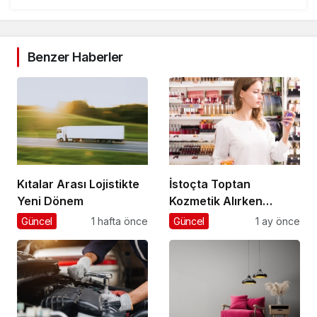
Benzer Haberler
Kıtalar Arası Lojistikte
İstoçta Toptan
Yeni Dönem
Kozmetik Alırken
Nelere Dikkat Edilmeli
Güncel
1 hafta önce
Güncel
1 ay önce