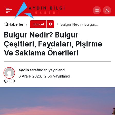
Paketlerinizi Güvenli Biçimde Kargolama
Önerileri
Yorum Yap
Paylaş
Haberler
Bulgur Nedir? Bulgur
Güncel
Çeşitleri, Faydaları, Pişirme
Bulgur Nedir? Bulgur
Ve Saklama Önerileri
Çeşitleri, Faydaları, Pişirme
Ve Saklama Önerileri
aydin
tarafından yayınlandı
6 Aralık 2023, 12:56
yayınlandı
139