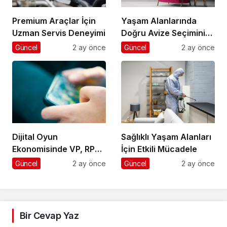
Premium Araçlar İçin
Yaşam Alanlarında
Uzman Servis Deneyimi
Doğru Avize Seçiminin
Önemi
Güncel
2 ay önce
Güncel
2 ay önce
Dijital Oyun
Sağlıklı Yaşam Alanları
Ekonomisinde VP, RP
İçin Etkili Mücadele
ve UC Rehberi
Güncel
2 ay önce
Güncel
2 ay önce
Bir Cevap Yaz