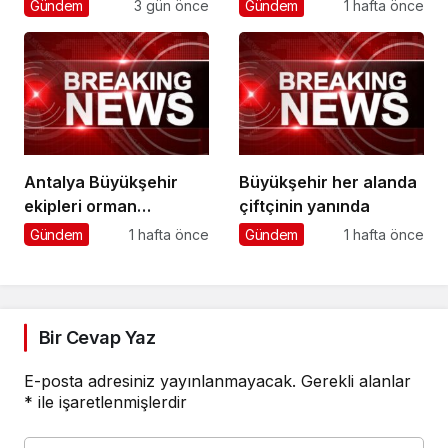
Koordinasyon
daha güvenli
Gündem
3 gün önce
Gündem
1 hafta önce
Toplantısı yapıldı
Antalya Büyükşehir
Büyükşehir her alanda
ekipleri orman
çiftçinin yanında
yangınlarını söndürme
Gündem
1 hafta önce
Gündem
1 hafta önce
çalışmalarına seferber
oldu
Bir Cevap Yaz
E-posta adresiniz yayınlanmayacak.
Gerekli alanlar
*
ile işaretlenmişlerdir