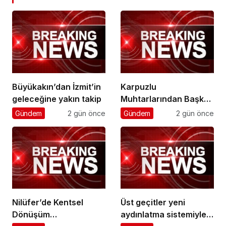
Büyükakın’dan İzmit’in
Karpuzlu
geleceğine yakın takip
Muhtarlarından Başkan
Çerçioğlu’na Hizmet
Gündem
2 gün önce
Gündem
2 gün önce
Teşekkürü
Nilüfer’de Kentsel
Üst geçitler yeni
Dönüşüm
aydınlatma sistemiyle