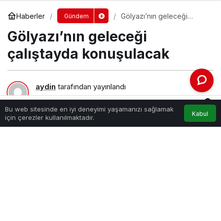
Haberler
Gölyazı’nın geleceği
Gündem
çalıştayda konuşulacak
Gölyazı’nın geleceği
çalıştayda konuşulacak
aydin
tarafından yayınlandı
8 Haziran 2025, 16:59
yayınlandı
0
65
Bu web sitesinde en iyi deneyimi yaşamanızı sağlamak
Kabul
Akış
Hesabım
Bildirimler
için çerezler kullanılmaktadır.
Anasayfa