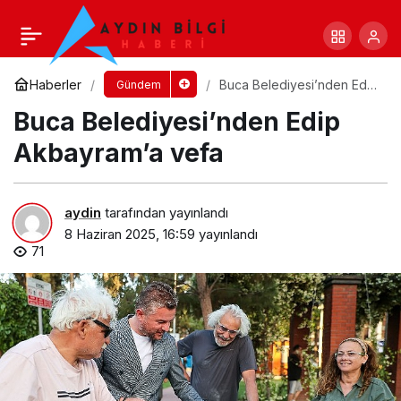
Gölyazı’nın geleceği çalıştayda konuşulacak
Yorum Yap
Paylaş
Haberler
Buca Belediyesi’nden Edip
Gündem
Akbayram’a vefa
Buca Belediyesi’nden Edip
Akbayram’a vefa
aydin
tarafından yayınlandı
8 Haziran 2025, 16:59
yayınlandı
71