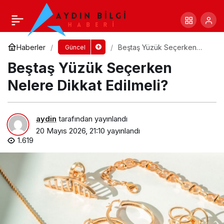
Şehir Ulaşımında Taksinin Günlük Yaşama
Katkısı
Yorum Yap
Paylaş
Haberler
Beştaş Yüzük Seçerken
Güncel
Nelere Dikkat Edilmeli?
Beştaş Yüzük Seçerken
Nelere Dikkat Edilmeli?
aydin
tarafından yayınlandı
20 Mayıs 2026, 21:10
yayınlandı
1.619