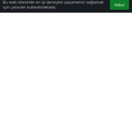
484
Bu web sitesinde en iyi deneyimi yaşamanızı sağlamak
Kabul
Akış
Hesabım
Bildirimler
için çerezler kullanılmaktadır.
Anasayfa
PAYLAŞ