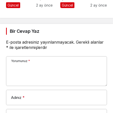
ve UC Rehberi
Güncel
2 ay önce
Güncel
2 ay önce
Bir Cevap Yaz
E-posta adresiniz yayınlanmayacak.
Gerekli alanlar
*
ile işaretlenmişlerdir
Yorumunuz
*
Adınız
*