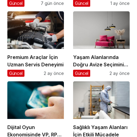
Nelere Dikkat Edilmeli
Güncel
7 gün önce
Güncel
1 ay önce
Premium Araçlar İçin
Yaşam Alanlarında
Uzman Servis Deneyimi
Doğru Avize Seçiminin
Önemi
Güncel
2 ay önce
Güncel
2 ay önce
Dijital Oyun
Sağlıklı Yaşam Alanları
Ekonomisinde VP, RP
İçin Etkili Mücadele