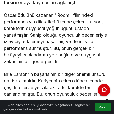
farkını ortaya koymasını sağlamıştır.
Oscar ödülünü kazanan "Room" filmindeki
performansıyla dikkatleri üzerine çeken Larson,
karakterin duygusal yoğunluğunu ustaca
yansıtmıştır. Sahip olduğu oyunculuk becerileriyle
izleyiciyi etkilemeyi başarmış ve derinlikli bir
performans sunmuştur. Bu, onun gerçek bir
hikâyeyi canlandırma yeteneğinin ve duygusal
zekasının bir göstergesidir.
Brie Larson'ın başarısının bir diğer önemli unsuru
da risk almaktır. Kariyerinin erken dönemlerinde
çeşitli rollerde yer alarak farklı karakterleri
canlandırmıştır. Bu, onun oyunculuk becerilerini
genişletmesine ve daha fazla deneyim
0
Bu web sitesinde en iyi deneyimi yaşamanızı sağlamak
kazanmasına yardımcı olmuştur. Aynı zamanda,
Kabul
Akış
Hesabım
Bildirimler
için çerezler kullanılmaktadır.
Anasayfa
seçtiği projeleri dikkatlice değerlendirme