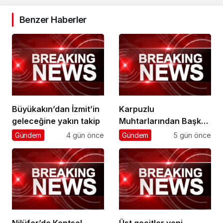
Benzer Haberler
Büyükakın’dan İzmit’in
Karpuzlu
geleceğine yakın takip
Muhtarlarından Başkan
Çerçioğlu’na Hizmet
Gündem
4 gün önce
Gündem
5 gün önce
Teşekkürü
Nilüfer’de Kentsel
Üst geçitler yeni