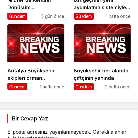
Dönüşüm
aydınlatma sistemiyle
Koordinasyon
daha güvenli
Gündem
5 gün önce
Gündem
1 hafta önce
Toplantısı yapıldı
Antalya Büyükşehir
Büyükşehir her alanda
ekipleri orman
çiftçinin yanında
yangınlarını söndürme
Gündem
1 hafta önce
Gündem
2 hafta önce
çalışmalarına seferber
oldu
Bir Cevap Yaz
E-posta adresiniz yayınlanmayacak.
Gerekli alanlar