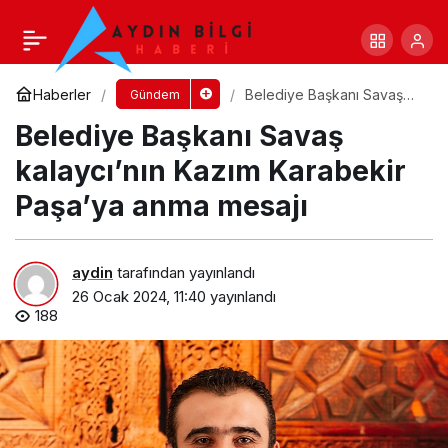
Çıralı’da bozulan yollara parke taşı
döşeniyor
Yorum Yap
Paylaş
Haberler
Belediye Başkanı Savaş
Gündem
kalaycı’nın Kazım
Belediye Başkanı Savaş
Karabekir Paşa’ya anma
mesajı
kalaycı’nın Kazım Karabekir
Paşa’ya anma mesajı
aydin
tarafından yayınlandı
26 Ocak 2024, 11:40
yayınlandı
188