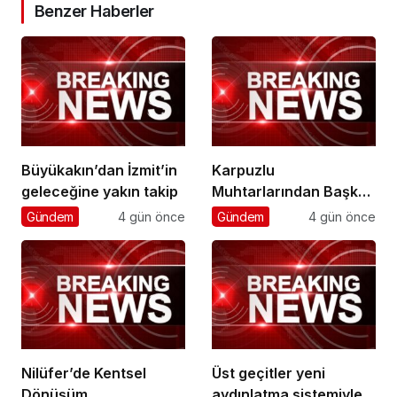
Benzer Haberler
Büyükakın’dan İzmit’in
Karpuzlu
geleceğine yakın takip
Muhtarlarından Başkan
Çerçioğlu’na Hizmet
Gündem
4 gün önce
Gündem
4 gün önce
Teşekkürü
Nilüfer’de Kentsel
Üst geçitler yeni
Dönüşüm
aydınlatma sistemiyle