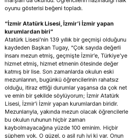
marşları da okundu. Öğrencilerin hazırladığı halk
oyunu gösterisi beğeni topladı.
“İzmir Atatürk Lisesi, İzmir’i İzmir yapan
kurumlardan biri”
Atatürk Lisesi’nin 139 yıllık bir geçmişi olduğunu
kaydeden Başkan Tugay, “Çok sayıda değerli
insanı mezun etmiş, geçmişte İzmir’e, Türkiye’ye
hizmet etmiş, hizmet etmenin ötesinde değer
katmış bir lise. Son zamanlarda okulun eski
mezunlarının, bugünkü öğrencilerinin rahatsız
olduğu, itiraz ettiği durumlar yaşansa da çok net
ve emin bir şekilde söylüyorum; İzmir Atatürk
Lisesi, İzmir’i İzmir yapan kurumlardan biridir.
Mezunlarıyla, yakında mezun olacak öğrencilerle
bu okulun ruhunun hiçbir zaman
kaybolmayacağına yüzde 100 eminim. Hiçbir
şüphem yok. O güzel, o asil ruh iyi ki var. Onun