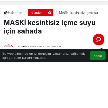
Haberler
MASKİ kesintisiz içme suyu
Gündem
için sahada
MASKİ kesintisiz içme suyu
için sahada
aydin
tarafından yayınlandı
0
27 Mayıs 2025, 00:59
yayınlandı
Bu web sitesinde en iyi deneyimi yaşamanızı sağlamak
Kabul
71
Akış
Hesabım
Bildirimler
için çerezler kullanılmaktadır.
Anasayfa