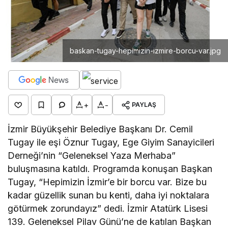
baskan-tugay-hepimizin-izmire-borcu-var.jpg
+
-
PAYLAŞ
İzmir Büyükşehir Belediye Başkanı Dr. Cemil
Tugay ile eşi Öznur Tugay, Ege Giyim Sanayicileri
Derneği’nin “Geleneksel Yaza Merhaba”
buluşmasına katıldı. Programda konuşan Başkan
Tugay, “Hepimizin İzmir’e bir borcu var. Bize bu
kadar güzellik sunan bu kenti, daha iyi noktalara
götürmek zorundayız” dedi. İzmir Atatürk Lisesi
139. Geleneksel Pilav Günü’ne de katılan Başkan