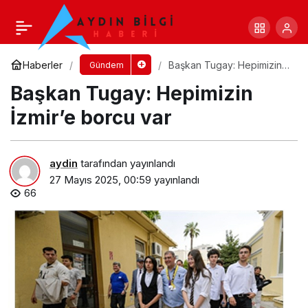
MASKİ kesintisiz içme suyu için sahada
Yorum Yap
Paylaş
Haberler
Başkan Tugay: Hepimizin
Gündem
İzmir’e borcu var
Başkan Tugay: Hepimizin
İzmir’e borcu var
aydin
tarafından yayınlandı
27 Mayıs 2025, 00:59
yayınlandı
66