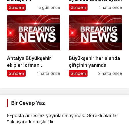
Koordinasyon
daha güvenli
Gündem
5 gün önce
Gündem
1 hafta önce
Toplantısı yapıldı
Antalya Büyükşehir
Büyükşehir her alanda
ekipleri orman
çiftçinin yanında
yangınlarını söndürme
Gündem
1 hafta önce
Gündem
2 hafta önce
çalışmalarına seferber
oldu
Bir Cevap Yaz
E-posta adresiniz yayınlanmayacak.
Gerekli alanlar
*
ile işaretlenmişlerdir