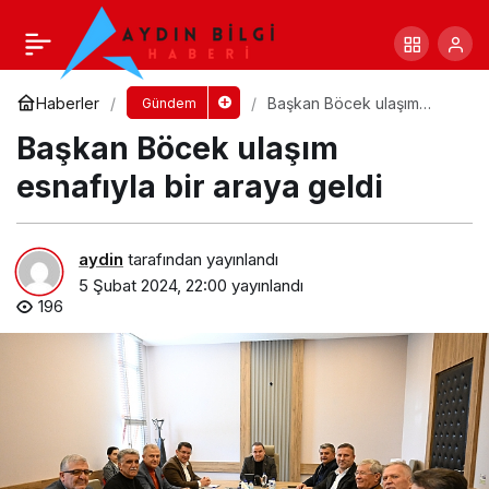
Güzel İşler Yaptık, Şimdi Daha Güzellerini
Yapacağız”
Yorum Yap
Paylaş
Haberler
Başkan Böcek ulaşım
Gündem
esnafıyla bir araya geldi
Başkan Böcek ulaşım
esnafıyla bir araya geldi
aydin
tarafından yayınlandı
5 Şubat 2024, 22:00
yayınlandı
196