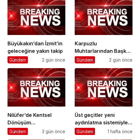
Büyükakın’dan İzmit’in
Karpuzlu
geleceğine yakın takip
Muhtarlarından Başkan
Çerçioğlu’na Hizmet
Gündem
2 gün önce
Gündem
2 gün önce
Teşekkürü
Nilüfer’de Kentsel
Üst geçitler yeni
Dönüşüm
aydınlatma sistemiyle
Koordinasyon
daha güvenli
Gündem
3 gün önce
Gündem
1 hafta önce
Toplantısı yapıldı