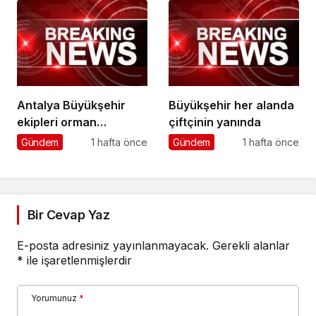
Antalya Büyükşehir
Büyükşehir her alanda
ekipleri orman
çiftçinin yanında
yangınlarını söndürme
Gündem
1 hafta önce
Gündem
1 hafta önce
çalışmalarına seferber
oldu
Bir Cevap Yaz
E-posta adresiniz yayınlanmayacak.
Gerekli alanlar
*
ile işaretlenmişlerdir
Yorumunuz
*