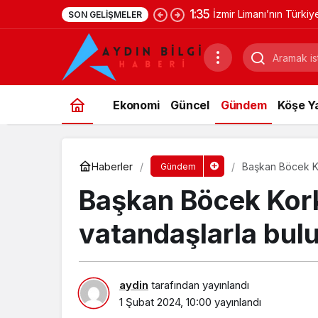
1:35
İzmir Limanı’nın Türki
SON GELIŞMELER
Ekonomi
Güncel
Gündem
Köşe Ya
Haberler
Başkan Böcek Ko
Gündem
Başkan Böcek Kork
vatandaşlarla bul
aydin
tarafından yayınlandı
1 Şubat 2024, 10:00
yayınlandı