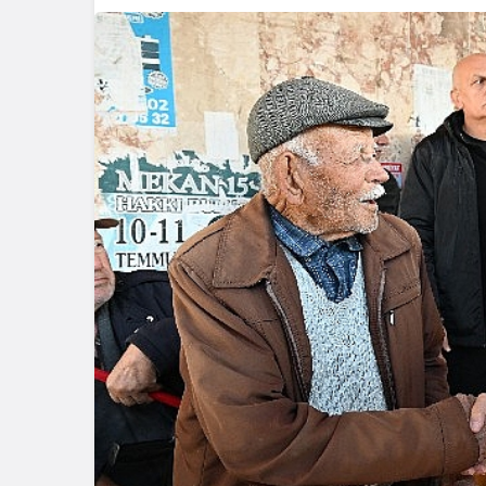
Ekonomi
İzmir Limanı’nın Tü
Varlık Fonu’na Dev
Tamamlandı