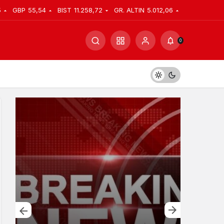
5
GBP
55,54
BIST
11.258,72
GR. ALTIN
5.012,06
0