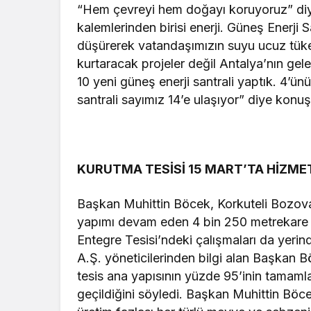
“Hem çevreyi hem doğayı koruyoruz” diy
kalemlerinden birisi enerji. Güneş Enerji Sa
düşürerek vatandaşımızın suyu ucuz tüke
kurtaracak projeler değil Antalya’nın ge
10 yeni güneş enerji santrali yaptık. 4’ü
santrali sayımız 14’e ulaşıyor” diye konuş
KURUTMA TESİSİ 15 MART’TA HİZME
Başkan Muhittin Böcek, Korkuteli Bozova
yapımı devam eden 4 bin 250 metrekare
Entegre Tesisi’ndeki çalışmaları da yeri
A.Ş. yöneticilerinden bilgi alan Başkan 
tesis ana yapısının yüzde 95’inin tamaml
geçildiğini söyledi. Başkan Muhittin Böce