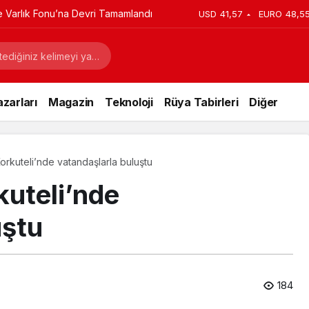
ye Varlık Fonu’na Devri Tamamlandı
USD
41,57
EURO
48,5
zarları
Magazin
Teknoloji
Rüya Tabirleri
Diğer
rkuteli’nde vatandaşlarla buluştu
uteli’nde
uştu
184