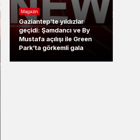
Magazin
Ekon
Gaziantep’te yıldızlar
geçidi: Şamdancı ve By
Baş
Mustafa açılışı ile Green
Esna
Park’ta görkemli gala
Odas