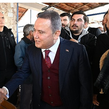
Teknoloji
Casper’dan mobil
rkiye
üretkenlikte premium
ri
dönemi başlatacak yeni
adım!