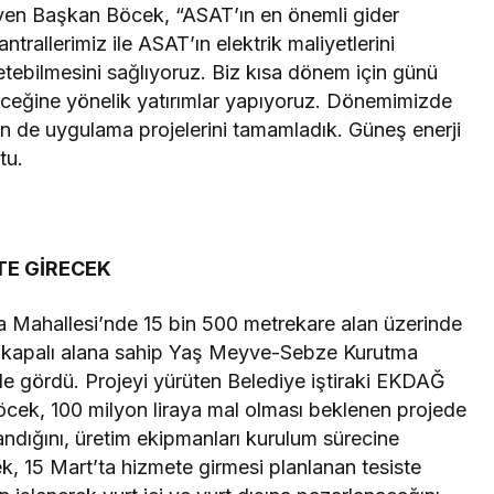
en Başkan Böcek, “ASAT’ın en önemli gider
ntrallerimiz ile ASAT’ın elektrik maliyetlerini
tebilmesini sağlıyoruz. Biz kısa dönem için günü
leceğine yönelik yatırımlar yapıyoruz. Dönemimizde
nün de uygulama projelerini tamamladık. Güneş enerji
tu.
TE GİRECEK
 Mahallesi’nde 15 bin 500 metrekare alan üzerinde
 kapalı alana sahip Yaş Meyve-Sebze Kurutma
nde gördü. Projeyi yürüten Belediye iştiraki EKDAĞ
Böcek, 100 milyon liraya mal olması beklenen projede
andığını, üretim ekipmanları kurulum sürecine
k, 15 Mart’ta hizmete girmesi planlanan tesiste