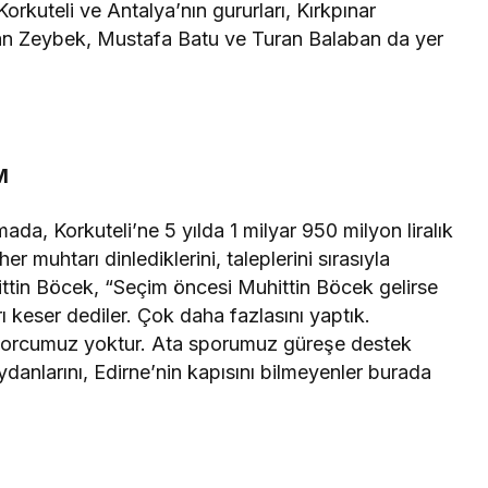
orkuteli ve Antalya’nın gururları, Kırkpınar
Can Zeybek, Mustafa Batu ve Turan Balaban da yer
M
a, Korkuteli’ne 5 yılda 1 milyar 950 milyon liralık
er muhtarı dinlediklerini, taleplerini sırasıyla
ttin Böcek, “Seçim öncesi Muhittin Böcek gelirse
ı keser dediler. Çok daha fazlasını yaptık.
 borcumuz yoktur. Ata sporumuz güreşe destek
danlarını, Edirne’nin kapısını bilmeyenler burada