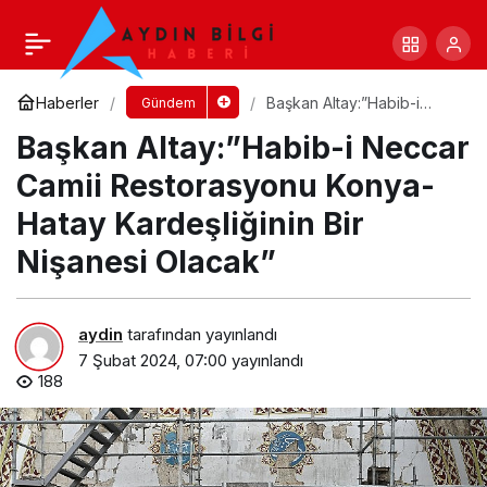
Narlıdere Meclisi’nde 6 Şubat Depremi’nde
hayatını kaybedenler için saygı duruşu
Yorum Yap
Paylaş
Haberler
Başkan Altay:”Habib-i
Gündem
Neccar Camii
Başkan Altay:”Habib-i Neccar
Restorasyonu Konya-
Hatay Kardeşliğinin Bir
Nişanesi Olacak”
Camii Restorasyonu Konya-
Hatay Kardeşliğinin Bir
Nişanesi Olacak”
aydin
tarafından yayınlandı
7 Şubat 2024, 07:00
yayınlandı
188