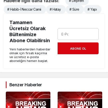
Haberle ilgili daha fazlası:
# Deprem
# Habib-İ Neccar Camii
# Hatay
# Süre
# Yapı
Tamamen
Ücretsiz Olarak
Bültenimize
Abone Olabilirsin
ABONE OL
Yeni haberlerden haberdar
olmak için fırsatı kaçırma
ve ücretsiz e-posta
aboneliğini hemen başlat.
Benzer Haberler