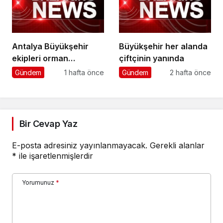
Antalya Büyükşehir
Büyükşehir her alanda
ekipleri orman
çiftçinin yanında
yangınlarını söndürme
Gündem
1 hafta önce
Gündem
2 hafta önce
çalışmalarına seferber
oldu
Bir Cevap Yaz
E-posta adresiniz yayınlanmayacak.
Gerekli alanlar
*
ile işaretlenmişlerdir
Yorumunuz
*