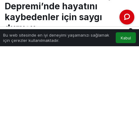
Depremi’nde hayatını
kaybedenler için saygı
duruşu
0
Bu web sitesinde en iyi deneyimi yaşamanızı sağlamak
Kabul
Akış
Hesabım
Bildirimler
için çerezler kullanılmaktadır.
Anasayfa
aydin
tarafından yayınlandı
7 Şubat 2024, 06:40
yayınlandı
219