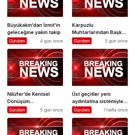
Büyükakın’dan İzmit’in
Karpuzlu
geleceğine yakın takip
Muhtarlarından Başkan
Çerçioğlu’na Hizmet
Gündem
4 gün önce
Gündem
5 gün önce
Teşekkürü
Nilüfer’de Kentsel
Üst geçitler yeni
Dönüşüm
aydınlatma sistemiyle
Koordinasyon
daha güvenli
Gündem
5 gün önce
Gündem
1 hafta önce
Toplantısı yapıldı