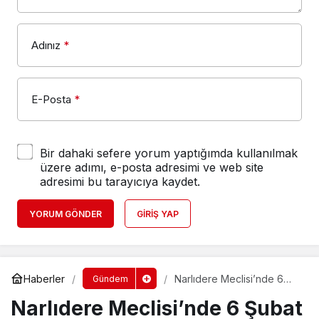
Adınız
*
E-Posta
*
Bir dahaki sefere yorum yaptığımda kullanılmak
üzere adımı, e-posta adresimi ve web site
adresimi bu tarayıcıya kaydet.
YORUM GÖNDER
GIRIŞ YAP
Haberler
Narlıdere Meclisi’nde 6
Gündem
Şubat Depremi’nde
Narlıdere Meclisi’nde 6 Şubat
hayatını kaybedenler için
saygı duruşu