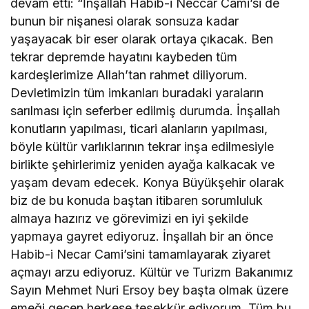
devam etti: “İnşallah Habib-i Neccar Cami’si de
bunun bir nişanesi olarak sonsuza kadar
yaşayacak bir eser olarak ortaya çıkacak. Ben
tekrar depremde hayatını kaybeden tüm
kardeşlerimize Allah’tan rahmet diliyorum.
Devletimizin tüm imkanları buradaki yaraların
sarılması için seferber edilmiş durumda. İnşallah
konutların yapılması, ticari alanların yapılması,
böyle kültür varlıklarının tekrar inşa edilmesiyle
birlikte şehirlerimiz yeniden ayağa kalkacak ve
yaşam devam edecek. Konya Büyükşehir olarak
biz de bu konuda baştan itibaren sorumluluk
almaya hazırız ve görevimizi en iyi şekilde
yapmaya gayret ediyoruz. İnşallah bir an önce
Habib-i Necar Cami’sini tamamlayarak ziyaret
açmayı arzu ediyoruz. Kültür ve Turizm Bakanımız
Sayın Mehmet Nuri Ersoy bey başta olmak üzere
emeği geçen herkese teşekkür ediyorum. Tüm bu