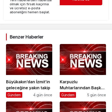
Yeni haberlerden haberdar
olmak için fırsatı kaçırma
ve ücretsiz e-posta
aboneliğini hemen başlat.
Benzer Haberler
Büyükakın’dan İzmit’in
Karpuzlu
geleceğine yakın takip
Muhtarlarından Başkan
Çerçioğlu’na Hizmet
Gündem
4 gün önce
Gündem
5 gün önce
Teşekkürü