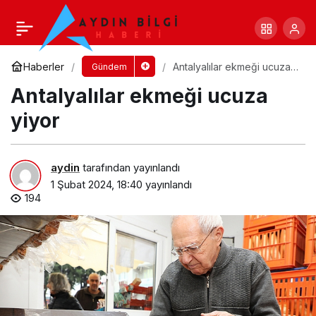
Antalya Doğal Yaşam Parkı çocuk sesleriyle
renklendi
Yorum Yap
Paylaş
Haberler
Antalyalılar ekmeği ucuza
Gündem
yiyor
Antalyalılar ekmeği ucuza
yiyor
aydin
tarafından yayınlandı
1 Şubat 2024, 18:40
yayınlandı
194