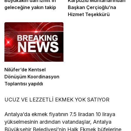
Büyükakın’dan İzmit’in
Karpuzlu Muhtarlarından
geleceğine yakın takip
Başkan Çerçioğlu’na
Hizmet Teşekkürü
Nilüfer’de Kentsel
Dönüşüm Koordinasyon
Toplantısı yapıldı
UCUZ VE LEZZETLİ EKMEK YOK SATIYOR
Antalya’da ekmek fiyatının 7.5 liradan 10 liraya
yükselmesinin ardından vatandaşlar, Antalya
Büyükşehir Belediyesi’nin Halk Ekmek büfelerine