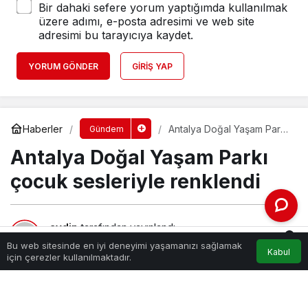
Bir dahaki sefere yorum yaptığımda kullanılmak
üzere adımı, e-posta adresimi ve web site
adresimi bu tarayıcıya kaydet.
YORUM GÖNDER
GIRIŞ YAP
Haberler
Antalya Doğal Yaşam Parkı
Gündem
çocuk sesleriyle renklendi
Antalya Doğal Yaşam Parkı
çocuk sesleriyle renklendi
aydin
tarafından yayınlandı
0
1 Şubat 2024, 18:20
yayınlandı
Bu web sitesinde en iyi deneyimi yaşamanızı sağlamak
Kabul
212
Akış
Hesabım
Bildirimler
için çerezler kullanılmaktadır.
Anasayfa