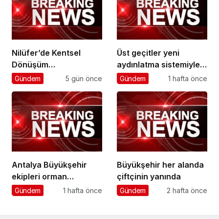
Nilüfer’de Kentsel
Üst geçitler yeni
Dönüşüm
aydınlatma sistemiyle
Koordinasyon
daha güvenli
Gündem
5 gün önce
Gündem
1 hafta önce
Toplantısı yapıldı
Antalya Büyükşehir
Büyükşehir her alanda
ekipleri orman
çiftçinin yanında
yangınlarını söndürme
Gündem
1 hafta önce
Gündem
2 hafta önce
çalışmalarına seferber
oldu