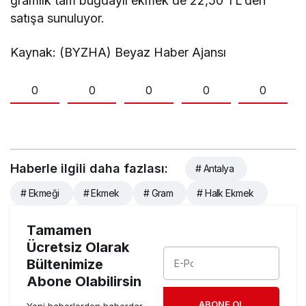
gramlık tam buğdaylı ekmek de 22,50 TL’den
satışa sunuluyor.
Kaynak: (BYZHA) Beyaz Haber Ajansı
0
0
0
0
0
Haberle ilgili daha fazlası:
# Antalya
# Ekmeği
# Ekmek
# Gram
# Halk Ekmek
Tamamen
Ücretsiz Olarak
Bültenimize
Abone Olabilirsin
ABONE OL